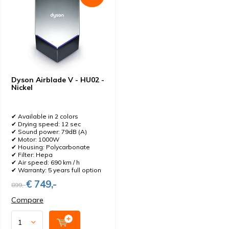
Dyson Airblade V - HU02 -
Nickel
✔ Available in 2 colors
✔ Drying speed: 12 sec
✔ Sound power: 79dB (A)
✔ Motor: 1000W
✔ Housing: Polycarbonate
✔ Filter: Hepa
✔ Air speed: 690 km / h
✔ Warranty: 5 years full option
€ 749,-
899,-
Compare