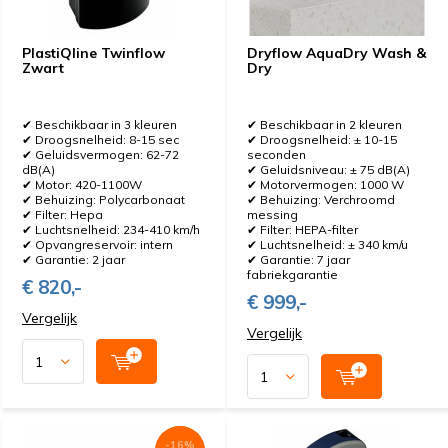
PlastiQline Twinflow
Dryflow AquaDry Wash &
Zwart
Dry
✔ Beschikbaar in 3 kleuren
✔ Beschikbaar in 2 kleuren
✔ Droogsnelheid: 8-15 sec
✔ Droogsnelheid: ± 10-15
✔ Geluidsvermogen: 62-72
seconden
dB(A)
✔ Geluidsniveau: ± 75 dB(A)
✔ Motor: 420-1100W
✔ Motorvermogen: 1000 W
✔ Behuizing: Polycarbonaat
✔ Behuizing: Verchroomd
✔ Filter: Hepa
messing
✔ Luchtsnelheid: 234-410 km/h
✔ Filter: HEPA-filter
✔ Opvangreservoir: intern
✔ Luchtsnelheid: ± 340 km/u
✔ Garantie: 2 jaar
✔ Garantie: 7 jaar
fabriekgarantie
€ 820,-
€ 999,-
Vergelijk
Vergelijk
-16%
-16%