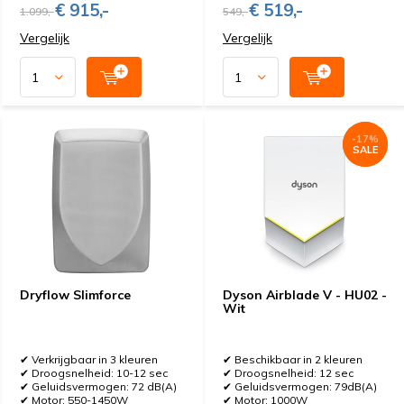
€ 915,-
€ 519,-
1.099,-
549,-
Vergelijk
Vergelijk
-17%
-17%
SALE
SALE
Dryflow Slimforce
Dyson Airblade V - HU02 -
Wit
✔ Verkrijgbaar in 3 kleuren
✔ Beschikbaar in 2 kleuren
✔ Droogsnelheid: 10-12 sec
✔ Droogsnelheid: 12 sec
✔ Geluidsvermogen: 72 dB(A)
✔ Geluidsvermogen: 79dB(A)
✔ Motor: 550-1450W
✔ Motor: 1000W