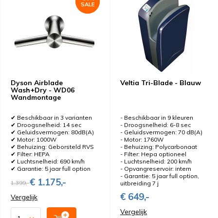
SALE
SALE
Dyson Airblade
Veltia Tri-Blade - Blauw
Wash+Dry - WD06
Wandmontage
✔ Beschikbaar in 3 varianten
- Beschikbaar in 9 kleuren
✔ Droogsnelheid: 14 sec
- Droogsnelheid: 6-8 sec
✔ Geluidsvermogen: 80dB(A)
- Geluidsvermogen: 70 dB(A)
✔ Motor: 1000W
- Motor: 1760W
✔ Behuizing: Geborsteld RVS
- Behuizing: Polycarbonaat
✔ Filter: HEPA
- Filter: Hepa optioneel
✔ Luchtsnelheid: 690 km/h
- Luchtsnelheid: 200 km/h
✔ Garantie: 5 jaar full option
- Opvangreservoir: intern
- Garantie: 5 jaar full option,
€ 1.175,-
1.399,-
uitbreiding 7 j
€ 649,-
Vergelijk
Vergelijk