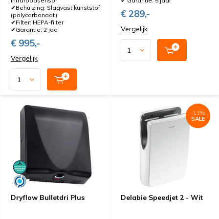
infraroodsensor
✔ Garantie: 5 jaar
✔Behuizing: Slagvast kunststof
€ 289,-
(polycarbonaat)
✔Filter: HEPA-filter
Vergelijk
✔Garantie: 2 jaa
€ 995,-
Vergelijk
-13%
-13%
SALE
SALE
Dryflow Bulletdri Plus
Delabie Speedjet 2 - Wit