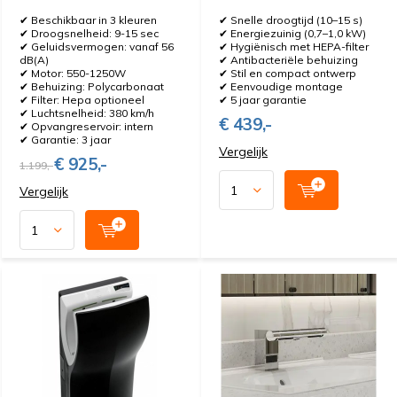
✔ Beschikbaar in 3 kleuren
✔ Snelle droogtijd (10–15 s)
✔ Droogsnelheid: 9-15 sec
✔ Energiezuinig (0,7–1,0 kW)
✔ Geluidsvermogen: vanaf 56
✔ Hygiënisch met HEPA-filter
dB(A)
✔ Antibacteriële behuizing
✔ Motor: 550-1250W
✔ Stil en compact ontwerp
✔ Behuizing: Polycarbonaat
✔ Eenvoudige montage
✔ Filter: Hepa optioneel
✔ 5 jaar garantie
✔ Luchtsnelheid: 380 km/h
€ 439,-
✔ Opvangreservoir: intern
✔ Garantie: 3 jaar
Vergelijk
€ 925,-
1.199,-
Vergelijk