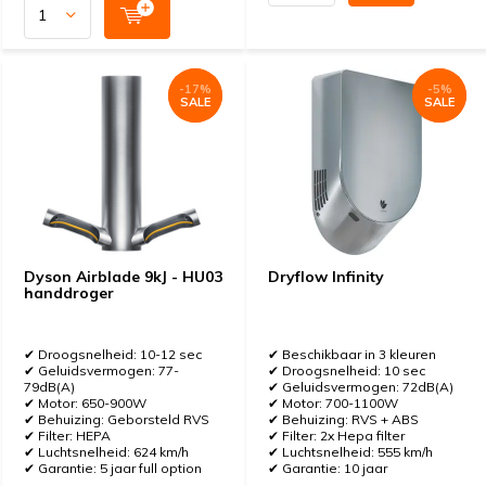
-17%
-17%
-5%
-5%
SALE
SALE
SALE
SALE
Dyson Airblade 9kJ - HU03
Dryflow Infinity
handdroger
✔ Droogsnelheid: 10-12 sec
✔ Beschikbaar in 3 kleuren
✔ Geluidsvermogen: 77-
✔ Droogsnelheid: 10 sec
79dB(A)
✔ Geluidsvermogen: 72dB(A)
✔ Motor: 650-900W
✔ Motor: 700-1100W
✔ Behuizing: Geborsteld RVS
✔ Behuizing: RVS + ABS
✔ Filter: HEPA
✔ Filter: 2x Hepa filter
✔ Luchtsnelheid: 624 km/h
✔ Luchtsnelheid: 555 km/h
✔ Garantie: 5 jaar full option
✔ Garantie: 10 jaar