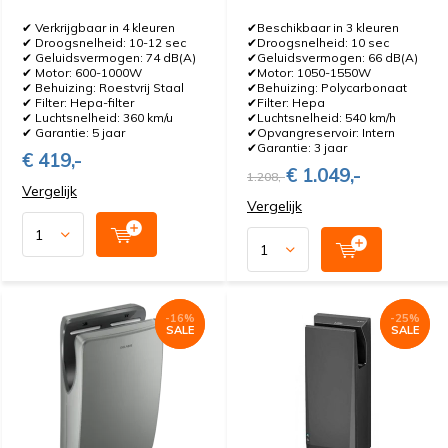
✔ Verkrijgbaar in 4 kleuren
✔Beschikbaar in 3 kleuren
✔ Droogsnelheid: 10-12 sec
✔Droogsnelheid: 10 sec
✔ Geluidsvermogen: 74 dB(A)
✔Geluidsvermogen: 66 dB(A)
✔ Motor: 600-1000W
✔Motor: 1050-1550W
✔ Behuizing: Roestvrij Staal
✔Behuizing: Polycarbonaat
✔ Filter: Hepa-filter
✔Filter: Hepa
✔ Luchtsnelheid: 360 km/u
✔Luchtsnelheid: 540 km/h
✔ Garantie: 5 jaar
✔Opvangreservoir: Intern
✔Garantie: 3 jaar
€ 419,-
€ 1.049,-
1.208,-
Vergelijk
Vergelijk
-16%
-16%
-25%
-25%
SALE
SALE
SALE
SALE