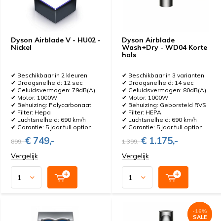
Dyson Airblade V - HU02 -
Dyson Airblade
Nickel
Wash+Dry - WD04 Korte
hals
✔ Beschikbaar in 2 kleuren
✔ Beschikbaar in 3 varianten
✔ Droogsnelheid: 12 sec
✔ Droogsnelheid: 14 sec
✔ Geluidsvermogen: 79dB(A)
✔ Geluidsvermogen: 80dB(A)
✔ Motor: 1000W
✔ Motor: 1000W
✔ Behuizing: Polycarbonaat
✔ Behuizing: Geborsteld RVS
✔ Filter: Hepa
✔ Filter: HEPA
✔ Luchtsnelheid: 690 km/h
✔ Luchtsnelheid: 690 km/h
✔ Garantie: 5 jaar full option
✔ Garantie: 5 jaar full option
€ 749,-
€ 1.175,-
899,-
1.399,-
Vergelijk
Vergelijk
-16%
-16%
SALE
SALE