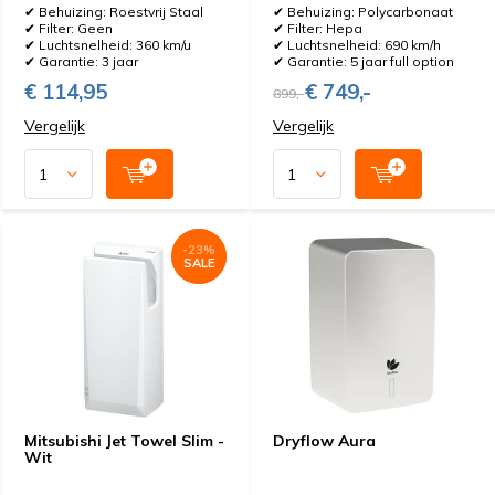
✔ Behuizing: Roestvrij Staal
✔ Behuizing: Polycarbonaat
✔ Filter: Geen
✔ Filter: Hepa
✔ Luchtsnelheid: 360 km/u
✔ Luchtsnelheid: 690 km/h
✔ Garantie: 3 jaar
✔ Garantie: 5 jaar full option
€ 114,95
€ 749,-
899,-
Vergelijk
Vergelijk
-23%
-23%
SALE
SALE
Mitsubishi Jet Towel Slim -
Dryflow Aura
Wit