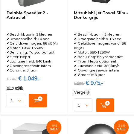
Delabie Speedjet 2 -
Mitsubishi Jet Towel Slim -
Antraciet
Donkergrijs
✔Beschikbaar in 3 kleuren
✔ Beschikbaar in 3 kleuren
✔Droogsnelheid: 10 sec
✔ Droogsnelheid: 9-15 sec
✔Geluidsvermogen: 66 dB(A)
✔ Geluidsvermogen: vanaf 56
✔Motor: 1050-1550W
dB(A)
✔Behuizing: Polycarbonaat
✔ Motor: 550-1250W
✔Filter: Hepa
✔ Behuizing: Polycarbonaat
✔Luchtsnelheid: 540 km/h
✔ Filter: Hepa optioneel
✔Opvangreservoir: Intern
✔ Luchtsnelheid: 380 km/h
✔Garantie: 3 jaar
✔ Opvangreservoir: intern
✔ Garantie: 3 jaar
€ 1.049,-
1.246,-
€ 975,-
1.299,-
Vergelijk
Vergelijk
-9%
-9%
-21%
-21%
SALE
SALE
SALE
SALE