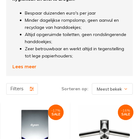
Bespaar duizenden euro's per jaar
Minder dagelijkse rompslomp, geen aanvul en
recyclage van handdoekjes;
Altijd opgeruimde toiletten, geen rondslingerende
handdoekjes;
Zeer betrouwbaar en werkt altijd in tegenstelling
tot lege papierhouders;
Voorkom papiermisbruik;
Lees meer
Draag je steentje bij aan het milieu (10g CO2
besparing per droogbeurt);
...
Filters
Sorteren op:
-17%
-17%
-16%
-16%
SALE
SALE
SALE
SALE