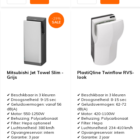
-29%
-29%
SALE
SALE
Mitsubishi Jet Towel Slim -
PlastiQline Twinflow RVS-
Grijs
look
✔ Beschikbaar in 3 kleuren
✔ Beschikbaar in 3 kleuren
✔ Droogsnelheid: 9-15 sec
✔ Droogsnelheid: 8-15 sec
✔ Geluidsvermogen: vanaf 56
✔ Geluidsvermogen: 62-72
dB(A)
dB(A)
✔ Motor: 550-1250W
✔ Motor: 420-1100W
✔ Behuizing: Polycarbonaat
✔ Behuizing: Polycarbonaat
✔ Filter: Hepa optioneel
✔ Filter: Hepa
✔ Luchtsnelheid: 380 km/h
✔ Luchtsnelheid: 234-410 km/h
✔ Opvangreservoir: intern
✔ Opvangreservoir: intern
✔ Garantie: 3 jaar
✔ Garantie: 2 jaar