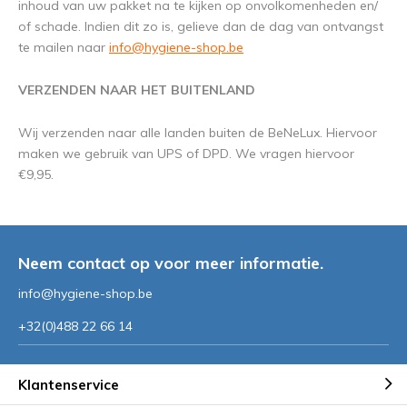
inhoud van uw pakket na te kijken op onvolkomenheden en/
of schade. Indien dit zo is, gelieve dan de dag van ontvangst
te mailen naar
info@hygiene-shop.be
VERZENDEN NAAR HET BUITENLAND
Wij verzenden naar alle landen buiten de BeNeLux. Hiervoor
maken we gebruik van UPS of DPD. We vragen hiervoor
€9,95.
Neem contact op voor meer informatie.
info@hygiene-shop.be
+32(0)488 22 66 14
Klantenservice