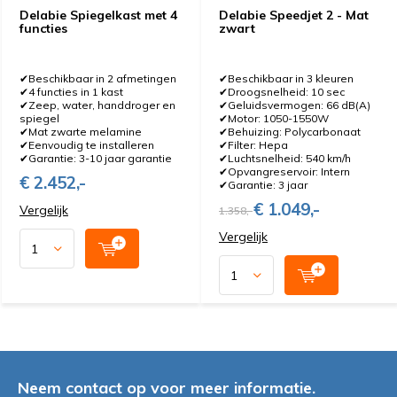
Delabie Spiegelkast met 4
Delabie Speedjet 2 - Mat
functies
zwart
✔Beschikbaar in 2 afmetingen
✔Beschikbaar in 3 kleuren
✔4 functies in 1 kast
✔Droogsnelheid: 10 sec
✔Zeep, water, handdroger en
✔Geluidsvermogen: 66 dB(A)
spiegel
✔Motor: 1050-1550W
✔Mat zwarte melamine
✔Behuizing: Polycarbonaat
✔Eenvoudig te installeren
✔Filter: Hepa
✔Garantie: 3-10 jaar garantie
✔Luchtsnelheid: 540 km/h
✔Opvangreservoir: Intern
€ 2.452,-
✔Garantie: 3 jaar
€ 1.049,-
Vergelijk
1.358,-
Vergelijk
Neem contact op voor meer informatie.