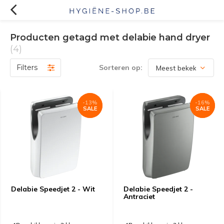
Producten getagd met delabie hand dryer
(4)
Filters
Sorteren op:
-13%
-13%
-16%
-16%
SALE
SALE
SALE
SALE
Delabie Speedjet 2 - Wit
Delabie Speedjet 2 -
Antraciet