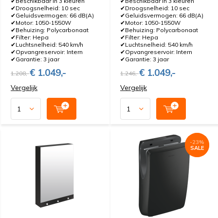
✔Beschikbaar in 3 kleuren
✔Beschikbaar in 3 kleuren
✔Droogsnelheid: 10 sec
✔Droogsnelheid: 10 sec
✔Geluidsvermogen: 66 dB(A)
✔Geluidsvermogen: 66 dB(A)
✔Motor: 1050-1550W
✔Motor: 1050-1550W
✔Behuizing: Polycarbonaat
✔Behuizing: Polycarbonaat
✔Filter: Hepa
✔Filter: Hepa
✔Luchtsnelheid: 540 km/h
✔Luchtsnelheid: 540 km/h
✔Opvangreservoir: Intern
✔Opvangreservoir: Intern
✔Garantie: 3 jaar
✔Garantie: 3 jaar
€ 1.049,-
€ 1.049,-
1.208,-
1.246,-
Vergelijk
Vergelijk
-23%
-23%
SALE
SALE