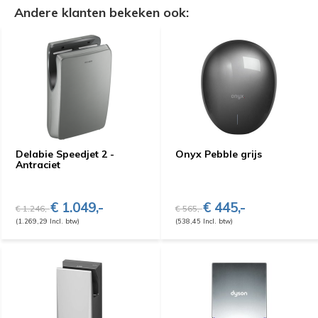
Andere klanten bekeken ook:
Delabie Speedjet 2 -
Onyx Pebble grijs
Antraciet
€ 1.049,-
€ 445,-
€ 1.246,-
€ 565,-
(1.269,29 Incl. btw)
(538,45 Incl. btw)