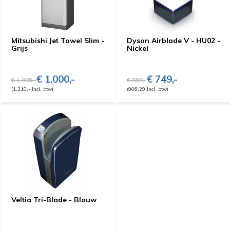
Mitsubishi Jet Towel Slim -
Dyson Airblade V - HU02 -
Grijs
Nickel
€ 1.000,-
€ 749,-
€ 1.399,-
€ 899,-
(1.210,- Incl. btw)
(906,29 Incl. btw)
Veltia Tri-Blade - Blauw