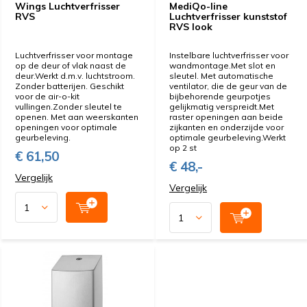
Wings Luchtverfrisser
MediQo-line
RVS
Luchtverfrisser kunststof
RVS look
Luchtverfrisser voor montage
Instelbare luchtverfrisser voor
op de deur of vlak naast de
wandmontage.Met slot en
deur.Werkt d.m.v. luchtstroom.
sleutel. Met automatische
Zonder batterijen. Geschikt
ventilator, die de geur van de
voor de air-o-kit
bijbehorende geurpotjes
vullingen.Zonder sleutel te
gelijkmatig verspreidt.Met
openen. Met aan weerskanten
raster openingen aan beide
openingen voor optimale
zijkanten en onderzijde voor
geurbeleving.
optimale geurbeleving.Werkt
op 2 st
€ 61,50
€ 48,-
Vergelijk
Vergelijk