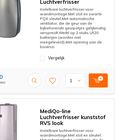
Luchtverfrisser
Instelbare luchtverfrisser voor
wandmontage.Met slot en zwarte
PQX sleutel.Met automatische
ventilator, die de geur van de
bijbehorende geurpotjes gelijkmatig
verspreidt.Werkt op 2 stuks LR20
batterijen (worden niet
meegeleverd).Met opening aan de
bovenzi
Vergelijk
0
 btw)
MediQo-line
Luchtverfrisser kunststof
RVS look
Instelbare luchtverfrisser voor
wandmontage.Met slot en sleutel.
Met automatische ventilator, die de