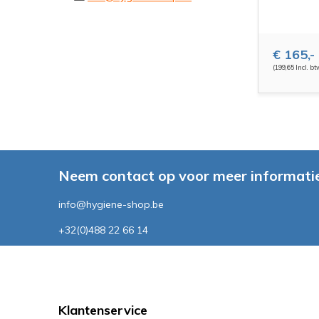
€ 165,-
(199,65 Incl. bt
Neem contact op voor meer informatie
info@hygiene-shop.be
+32(0)488 22 66 14
Klantenservice