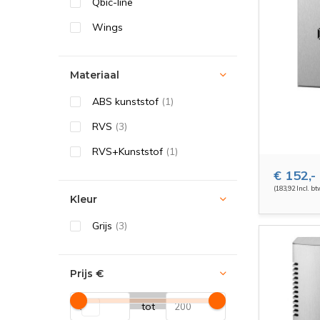
Qbic-line
Wings
Materiaal
ABS kunststof
(1)
RVS
(3)
RVS+Kunststof
(1)
€ 152,-
(183,92 Incl. bt
Kleur
Grijs
(3)
Prijs
€
tot