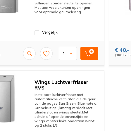
vullingen.Zonder sleutel te openen.
Met aan weerskanten openingen
voor optimale geurbeleving.
Vergelijk
€ 48,-
)
(58,08 Incl. b
Wings Luchtverfrisser
RVS
Instelbare luchtverfrisser met
automatische ventilator, die de geur
van de potjes Sun Green, Blue note of
Grapefruit gelijkmatig verdeelt.Met
cilinderslot en wings sleutel.Met
schuin aflopende bovenzijde en
wings venster links onderaan.Werkt
op 2 stuks LR