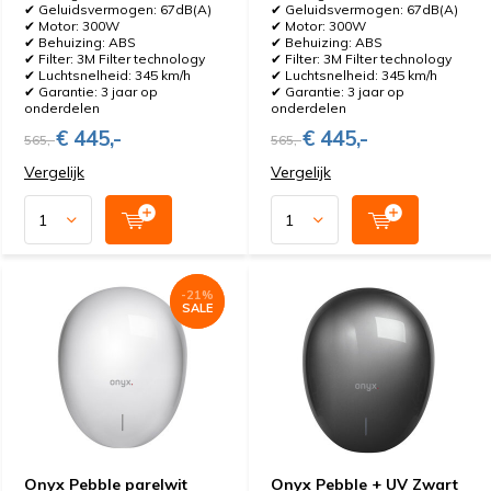
✔ Geluidsvermogen: 67dB(A)
✔ Geluidsvermogen: 67dB(A)
✔ Motor: 300W
✔ Motor: 300W
✔ Behuizing: ABS
✔ Behuizing: ABS
✔ Filter: 3M Filter technology
✔ Filter: 3M Filter technology
✔ Luchtsnelheid: 345 km/h
✔ Luchtsnelheid: 345 km/h
✔ Garantie: 3 jaar op
✔ Garantie: 3 jaar op
onderdelen
onderdelen
€ 445,-
€ 445,-
565,-
565,-
Vergelijk
Vergelijk
-21%
-21%
SALE
SALE
Onyx Pebble parelwit
Onyx Pebble + UV Zwart