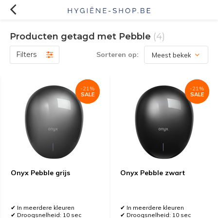
Producten getagd met Pebble
(4)
Filters
Sorteren op:
-21%
-21%
-21%
-21%
SALE
SALE
SALE
SALE
Onyx Pebble grijs
Onyx Pebble zwart
✔ In meerdere kleuren
✔ In meerdere kleuren
✔ Droogsnelheid: 10 sec
✔ Droogsnelheid: 10 sec