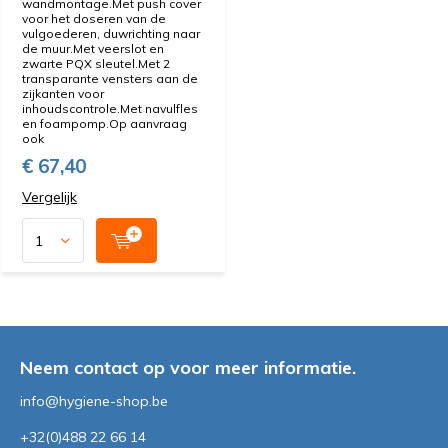
wandmontage.Met push cover
voor het doseren van de
vulgoederen, duwrichting naar
de muur.Met veerslot en
zwarte PQX sleutel.Met 2
transparante vensters aan de
zijkanten voor
inhoudscontrole.Met navulfles
en foampomp.Op aanvraag
ook
€ 67,40
Vergelijk
Neem contact op voor meer informatie.
info@hygiene-shop.be
+32(0)488 22 66 14