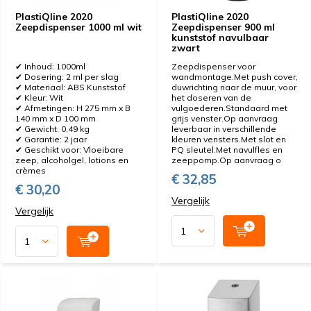
PlastiQline 2020
PlastiQline 2020
Zeepdispenser 1000 ml wit
Zeepdispenser 900 ml
kunststof navulbaar
zwart
✔ Inhoud: 1000ml
Zeepdispenser voor
✔ Dosering: 2 ml per slag
wandmontage.Met push cover,
✔ Materiaal: ABS Kunststof
duwrichting naar de muur, voor
✔ Kleur: Wit
het doseren van de
✔ Afmetingen: H 275 mm x B
vulgoederen.Standaard met
140 mm x D 100 mm
grijs venster.Op aanvraag
✔ Gewicht: 0,49 kg
leverbaar in verschillende
✔ Garantie: 2 jaar
kleuren vensters.Met slot en
✔ Geschikt voor: Vloeibare
PQ sleutel.Met navulfles en
zeep, alcoholgel, lotions en
zeeppomp.Op aanvraag o
crèmes
€ 32,85
€ 30,20
Vergelijk
Vergelijk