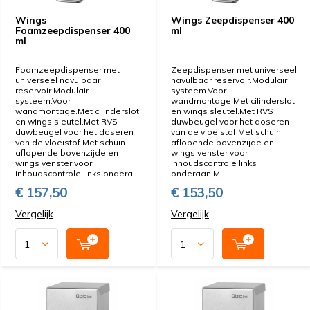
Wings
Wings Zeepdispenser 400
Foamzeepdispenser 400
ml
ml
Foamzeepdispenser met
Zeepdispenser met universeel
universeel navulbaar
navulbaar reservoir.Modulair
reservoir.Modulair
systeem.Voor
systeem.Voor
wandmontage.Met cilinderslot
wandmontage.Met cilinderslot
en wings sleutel.Met RVS
en wings sleutel.Met RVS
duwbeugel voor het doseren
duwbeugel voor het doseren
van de vloeistof.Met schuin
van de vloeistof.Met schuin
aflopende bovenzijde en
aflopende bovenzijde en
wings venster voor
wings venster voor
inhoudscontrole links
inhoudscontrole links ondera
onderaan.M
€ 157,50
€ 153,50
Vergelijk
Vergelijk