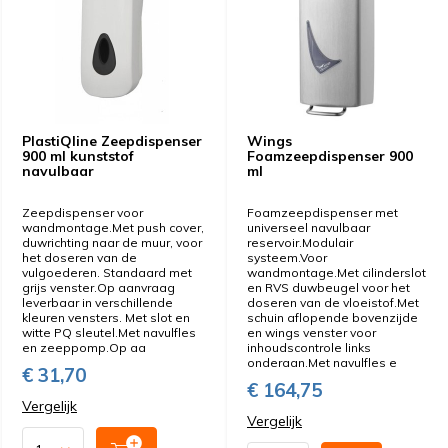
PlastiQline Zeepdispenser
Wings
900 ml kunststof
Foamzeepdispenser 900
navulbaar
ml
Zeepdispenser voor
Foamzeepdispenser met
wandmontage.Met push cover,
universeel navulbaar
duwrichting naar de muur, voor
reservoir.Modulair
het doseren van de
systeem.Voor
vulgoederen. Standaard met
wandmontage.Met cilinderslot
grijs venster.Op aanvraag
en RVS duwbeugel voor het
leverbaar in verschillende
doseren van de vloeistof.Met
kleuren vensters. Met slot en
schuin aflopende bovenzijde
witte PQ sleutel.Met navulfles
en wings venster voor
en zeeppomp.Op aa
inhoudscontrole links
onderaan.Met navulfles e
€ 31,70
€ 164,75
Vergelijk
Vergelijk