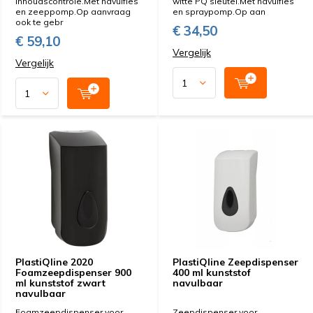
inhoudscontrole.Met navulfles
witte PQ sleutel.Met navulfles
en zeeppomp.Op aanvraag
en spraypomp.Op aan
ook te gebr
€ 34,50
€ 59,10
Vergelijk
Vergelijk
PlastiQline 2020
PlastiQline Zeepdispenser
Foamzeepdispenser 900
400 ml kunststof
ml kunststof zwart
navulbaar
navulbaar
Foamzeepdispenser voor
Zeepdispenser voor