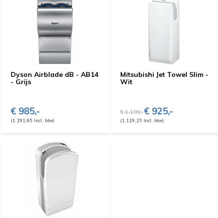
Dyson Airblade dB - AB14
Mitsubishi Jet Towel Slim -
- Grijs
Wit
€ 985,-
€ 925,-
€ 1.199,-
(1.191,85 Incl. btw)
(1.119,25 Incl. btw)