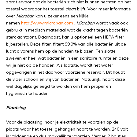
zorgt ervoor dat de bacteriën zich niet kunnen hechten op het
toestel waardoor het toestel
clean
blijft. Voor meer informatie
over
Microban
kan u zeker eens een kijkje
nemen
http://www.microban.com
.
Microban
wordt vaak ook
gebruikt in medisch materiaal wat de kracht tegen bacteriën
sterk aantoont. Daarnaast, kan u optioneel een HEPA filter
bijbestellen. Deze filter, filtert 99,9% van alle bacteriën uit de
lucht alvorens hem op de handen te blazen. Ten slotte,
zweven er heel wat bacteriën in een sanitaire ruimte en deze
wil je niet op de handen. Als laatste, wordt het water
opgevangen in het daarvoor voorziene reservoir. Dit houdt
de vloer schoon en vrij van bacteriën. Natuurlijk, hoort deze
wel dagelijks geleegd te worden om hem proper en
hygiënisch te houden.
Plaatsing
Voor de plaatsing, hoor je elektriciteit te voorzien op de
plaats waar het toestel gehangen hoort te worden. 240 volt
is voldoende en dus makkelijk te voorzien. Verder, 2 boutjes