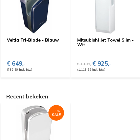
Veltia Tri-Blade - Blauw
Mitsubishi Jet Towel Slim -
Wit
€ 649,-
€ 925,-
€ 1.199,-
(785,29 Incl. btw)
(1.119,25 Incl. btw)
Recent bekeken
-3%
SALE