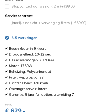
Stopcontact aanwezig < 2m (+€99,00)
Servicecontract:
Jaarlijks nazicht + vervanging filters (+€69,00)
3-5 werkdagen
✔ Beschikbaar in 9 kleuren
✔ Droogsnelheid: 10-12 sec
✔ Geluidsvermogen: 70 dB(A)
✔ Motor: 1760W
✔ Behuizing: Polycarbonaat
✔ Filter: Hepa optioneel
✔ Luchtsnelheid: 370 km/h
✔ Opvangreservoir: intern
✔ Garantie: 5 jaar full option, uitbreiding 7
€649,-
€ 629,-