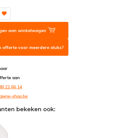
gen aan winkelwagen
 offerte voor meerdere stuks?
baar
fferte aan
88 22 66 14
giene-shop.be
anten bekeken ook: