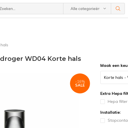
Alle categorieën
hals
droger WD04 Korte hals
Maak een keu
-16%
SALE
Extra Hepa fil
Hepa filte
Installatie:
Stopconta