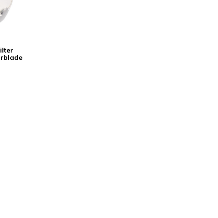
lter
irblade