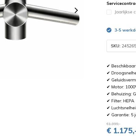
Servicecontra
Jaarlijkse 
3-5 werk
SKU:
245265
✔ Beschikbaar 
✔ Droogsnelhe
✔ Geluidsverm
✔ Motor: 100
✔ Behuizing: 
✔ Filter: HEPA
✔ Luchtsnelhei
✔ Garantie: 5 j
€1.399,-
€ 1.175