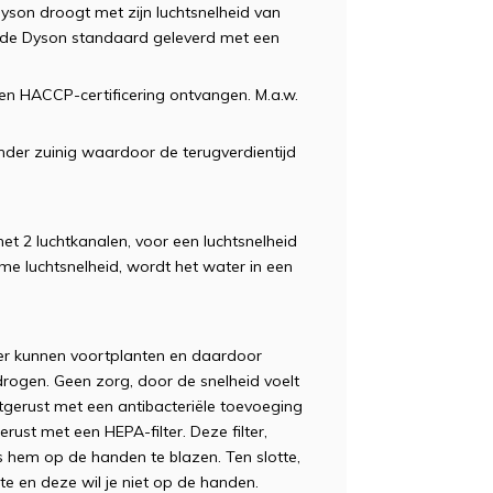
son droogt met zijn luchtsnelheid van
t de Dyson standaard geleverd met een
en HACCP-certificering ontvangen. M.a.w.
nder zuinig waardoor de terugverdientijd
t 2 luchtkanalen, voor een luchtsnelheid
e luchtsnelheid, wordt het water in een
ler kunnen voortplanten en daardoor
drogen. Geen zorg, door de snelheid voelt
itgerust met een antibacteriële toevoeging
erust met een HEPA-filter. Deze filter,
ens hem op de handen te blazen. Ten slotte,
te en deze wil je niet op de handen.