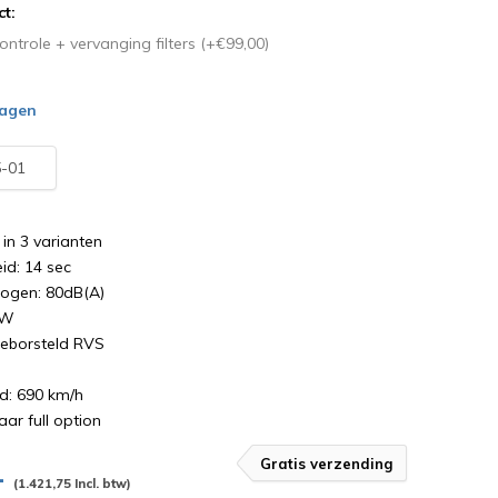
ct:
controle + vervanging filters (+€99,00)
dagen
-01
in 3 varianten
id: 14 sec
ogen: 80dB(A)
0W
Geborsteld RVS
d: 690 km/h
aar full option
Gratis verzending
,-
(1.421,75 Incl. btw)