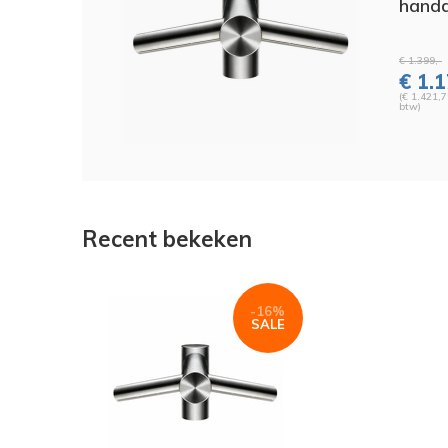
handd
€ 1.399,-
€ 1.1
(€ 1.421,7
btw)
Recent bekeken
-16%
SALE