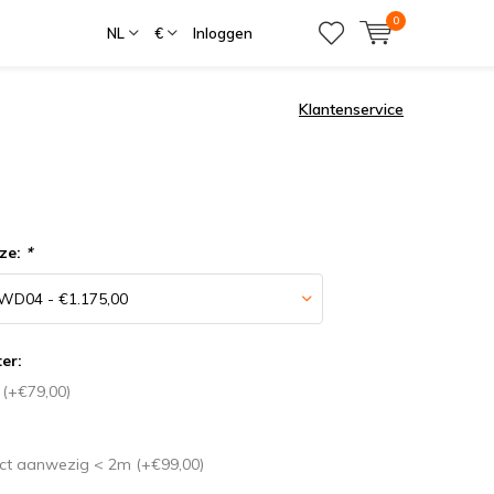
0
NL
€
Inloggen
Klantenservice
ze:
*
ter:
r (+€79,00)
ct aanwezig < 2m (+€99,00)