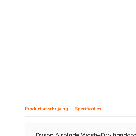
Productomschrijving
Specificaties
Dyson Airblade Wash+Dry handdro