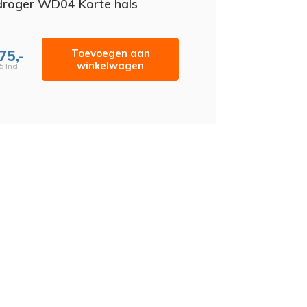
roger WD04 Korte hals
Toevoegen aan
75,-
winkelwagen
5 Incl.