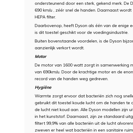
ondersteunend door een sterk, gekend merk. De Dy
690 km/u , zéér snel de handen. Daarnaast word
HEPA filter.
Daarbovenop, heeft Dyson als één van de enige e
is dit toestel geschikt voor de voedingsindustrie.
Buiten bovenstaande voordelen, is de Dyson bijzo
aanzienlijk verkort wordt.
Motor
De motor van 1600 watt zorgt in samenwerking me
van 690km/u. Door de krachtige motor en de enorm
record van de handen weg gedreven.
Hygiëne
Warmte zorgt ervoor dat bacteriën zich nog snel
gebruikt dit toestel koude lucht om de handen te 
de lucht niet koud aan. Alle Dyson modellen zijn u
in het kunststof. Daarnaast, zijn ze standaard uitg
filtert 99,9% van alle bacteriën uit de lucht alvor
zweven er heel wat bacteriën in een sanitaire ruim