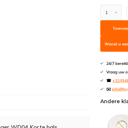
Toevoe
Wenst u een
24/7 bereik
Vraag uw o
☎
+32(0)4
✉️
info@hy
Andere kl
ger WD04 Korte hals