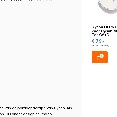
Dyson HEPA Fi
voor Dyson A
Tap/W+D
€ 79,-
(95,59 Incl. btw)
één van de paradepaardjes van Dyson. Als
n. Bijzonder design en imago-