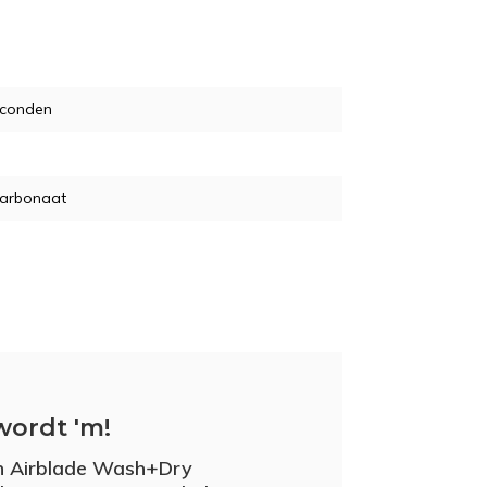
econden
carbonaat
wordt 'm!
n Airblade Wash+Dry