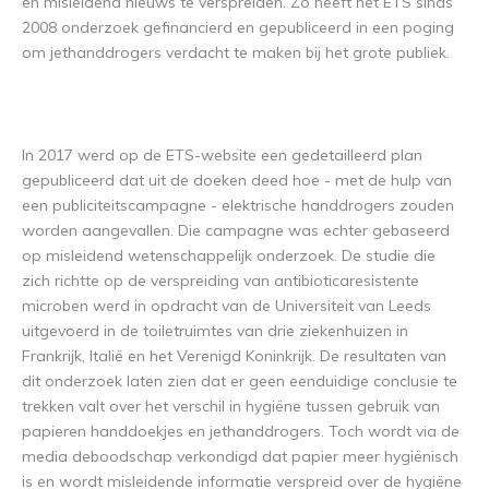
en misleidend nieuws te verspreiden. Zo heeft het ETS sinds
2008 onderzoek gefinancierd en gepubliceerd in een poging
om jethanddrogers verdacht te maken bij het grote publiek.
In 2017 werd op de ETS-website een gedetailleerd plan
gepubliceerd dat uit de doeken deed hoe - met de hulp van
een publiciteitscampagne - elektrische handdrogers zouden
worden aangevallen. Die campagne was echter gebaseerd
op misleidend wetenschappelijk onderzoek. De studie die
zich richtte op de verspreiding van antibioticaresistente
microben werd in opdracht van de Universiteit van Leeds
uitgevoerd in de toiletruimtes van drie ziekenhuizen in
Frankrijk, Italië en het Verenigd Koninkrijk. De resultaten van
dit onderzoek laten zien dat er geen eenduidige conclusie te
trekken valt over het verschil in hygiëne tussen gebruik van
papieren handdoekjes en jethanddrogers. Toch wordt via de
media deboodschap verkondigd dat papier meer hygiënisch
is en wordt misleidende informatie verspreid over de hygiëne