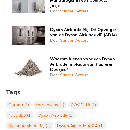
Handdroger in een Compact
Jasje
Door
Sander Wetters
Dyson Airblade 9kJ: Dé Opvolger
van de Dyson Airblade dB (AB14)
Door
Sander Wetters
Waarom Kiezen voor een Dyson
Airblade in plaats van Papieren
Doekjes?
Door
Sander Wetters
Vergelijking: Welke Dyson
Tags
Airblade Past Het Beste bij Jouw
Bedrijf?
Corona
(1)
coronavirus
(1)
COVID-19
(1)
Door
Sander Wetters
#covid19
(1)
Dyson Airblade
(2)
De Dyson Airblade Wash & Dry:
Dyson Airblade 9kJ
(1)
Dyson Airblade AB14
(1)
Efficiënt, Duurzaam en