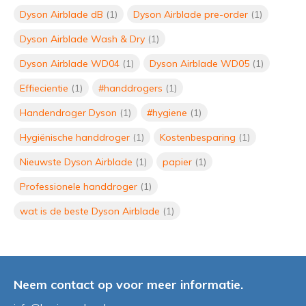
Hygiënisch
Dyson Airblade dB
(1)
Dyson Airblade pre-order
(1)
Door
Sander Wetters
Dyson Airblade Wash & Dry
(1)
Op zoek naar de Beste
Dyson Airblade WD04
(1)
Dyson Airblade WD05
(1)
Handdroger van 2024: Een Gids
voor Hygiëne en Efficiëntie
Effiecientie
(1)
#handdrogers
(1)
Door
Sander Wetters
Handendroger Dyson
(1)
#hygiene
(1)
Hygiënische handdroger
(1)
Kostenbesparing
(1)
Handdrogers na COVID19
Door
Sander Wetters
Nieuwste Dyson Airblade
(1)
papier
(1)
Professionele handdroger
(1)
wat is de beste Dyson Airblade
(1)
Handdrogers en kosten besparen
Door
Sander Wetters
Neem contact op voor meer informatie.
De voordelen van handdrogers