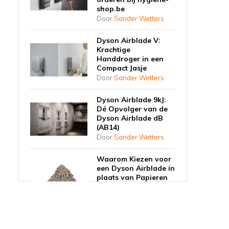
shop.be
Door
Sander Wetters
Dyson Airblade V:
Krachtige
Handdroger in een
Compact Jasje
Door
Sander Wetters
Dyson Airblade 9kJ:
Dé Opvolger van de
Dyson Airblade dB
(AB14)
Door
Sander Wetters
Waarom Kiezen voor
een Dyson Airblade in
plaats van Papieren
Doekjes?
Door
Sander Wetters
Vergelijking: Welke
Dyson Airblade Past