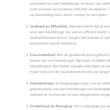
essentieel om een handdroger te kiezen die opti
lucht zuiveren en bacteriën effectief verwijderen
op besmetting door direct contact te vermijden.
Snelheid en Efficiëntie
: Niemand heeft tijd te ve
voor een handdroger die snel en efficiënt werkt
snelheid kunnen ervoor zorgen dat handen in enk
wasruimtes wordt verbeterd.
Duurzaamheid
: Met de groeiende bezorgdheid ov
kiezen van een handdroger. Kijk naar modellen di
Handdrogers die minder energie verbruiken en een 
maar ook voor de operationele kosten op lange t
Geluidsniveau
: In omgevingen waar rust en stil
geluidsniveau van een handdroger een belangrijk
overlast te voorkomen en een aangename omgevi
Onderhoud en Reiniging
: Het is belangrijk om