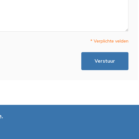
* Verplichte velden
Verstuur
.