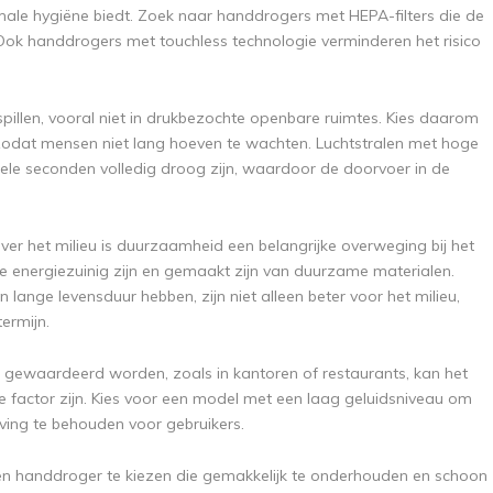
male hygiëne biedt. Zoek naar handdrogers met HEPA-filters die de
. Ook handdrogers met touchless technologie verminderen het risico
rspillen, vooral niet in drukbezochte openbare ruimtes. Kies daarom
, zodat mensen niet lang hoeven te wachten. Luchtstralen met hoge
ele seconden volledig droog zijn, waardoor de doorvoer in de
er het milieu is duurzaamheid een belangrijke overweging bij het
e energiezuinig zijn en gemaakt zijn van duurzame materialen.
lange levensduur hebben, zijn niet alleen beter voor het milieu,
ermijn.
te gewaardeerd worden, zoals in kantoren of restaurants, kan het
e factor zijn. Kies voor een model met een laag geluidsniveau om
ng te behouden voor gebruikers.
 een handdroger te kiezen die gemakkelijk te onderhouden en schoon