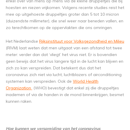
enkel over van mens op mens via de kleine druppeltjes die bij
hoesten en niezen vrijkomen. Volgens recente studies reist het
mee op uitgehoeste druppeltjes groter dan 5 tot 10 micron
(duizendste millimeter), die snel weer naar beneden vallen, en
zo terechtkomen op de oppervlakten die ons omringen.
Het Nederlandse
Rijksinstituut voor Volksgezondheid en Milieu
(RIVM) laat weten dat men uitgaat van een afstand tot twee
meter: verder dan dat ‘vliegt’ het virus niet. Er is bovendien
geen bewijs dat het virus langere tijd in de lucht kan blijven en
zich zo kan verspreiden. Dat betekent dus dat het
coronavirus zich niet via lucht, luchtblazers of airconditioning
systemen kan verspreiden. Ook de
World Health
Organization
(WHO) bevestigt dat enkel zij die druppeltjes
inademen of via de handen in de mond binnenkrijgen, besmet
kunnen raken.
Hoe kunnen we verspreiding van het coronavirus