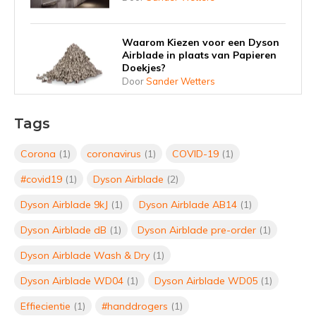
Waarom Kiezen voor een Dyson
Airblade in plaats van Papieren
Doekjes?
Door
Sander Wetters
Vergelijking: Welke Dyson
Tags
Airblade Past Het Beste bij Jouw
Bedrijf?
Corona
(1)
coronavirus
(1)
COVID-19
(1)
Door
Sander Wetters
#covid19
(1)
Dyson Airblade
(2)
De Dyson Airblade Wash & Dry:
Dyson Airblade 9kJ
(1)
Dyson Airblade AB14
(1)
Efficiënt, Duurzaam en
Hygiënisch
Dyson Airblade dB
(1)
Dyson Airblade pre-order
(1)
Door
Sander Wetters
Dyson Airblade Wash & Dry
(1)
Op zoek naar de Beste
Dyson Airblade WD04
(1)
Dyson Airblade WD05
(1)
Handdroger van 2024: Een Gids
voor Hygiëne en Efficiëntie
Effiecientie
(1)
#handdrogers
(1)
Door
Sander Wetters