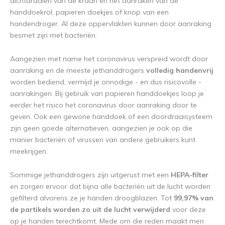
dichtdraaien van de kraan en het aanraken van de
handdoekrol, papieren doekjes of knop van een
handendroger. Al deze oppervlakten kunnen door aanraking
besmet zijn met bacteriën.
Aangezien met name het coronavirus verspreid wordt door
aanraking en de meeste jethanddrogers
volledig handenvrij
worden bediend, vermijd je onnodige - en dus risicovolle -
aanrakingen. Bij gebruik van papieren handdoekjes loop je
eerder het risico het coronavirus door aanraking door te
geven. Ook een gewone handdoek of een doordraaisysteem
zijn geen goede alternatieven, aangezien je ook op die
manier bacteriën of virussen van andere gebruikers kunt
meekrijgen.
Sommige jethanddrogers zijn uitgerust met een
HEPA-filter
en zorgen ervoor dat bijna alle bacteriën uit de lucht worden
gefilterd alvorens ze je handen droogblazen. Tot
99,97% van
de partikels worden zo uit de lucht verwijderd
voor deze
op je handen terechtkomt. Mede om die reden maakt men