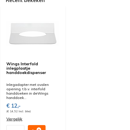
Recent bekeken
Wings Interfold
inlegplaatje
handdoekdispenser
Inlegadapter met ovalen
opening. t.b.v. interfold
handdoeken in deWings
handdoek...
€ 12,-
(€ 14,52 Incl. btw)
Vergelijk