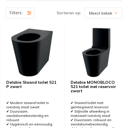
zorgen voor een frisse uitstraling. Onze toiletten zijn
vervaardigd uit hoogwaardige materialen met gladde
Filters
Sorteren op:
oppervlakken die vuilophoping tegengaan. Combineer
uw toilet met een passende
toiletbril
of kies voor een
softclose toiletbril
voor extra gebruiksgemak.
Wandclosets, staande toiletten en
hangtoiletten
In ons assortiment vindt u verschillende modellen,
waaronder:
Wandclosets / hangtoiletten
– modern,
Delabie Staand toilet S21
Delabie MONOBLOCO
P zwart
S21 toilet met reservoir
ruimtebesparend en eenvoudig schoon te
zwart
houden.
✔ Modern staand toilet in
✔ Staand toilet met
roestvrij staal zwart
geïntegreerd reservoir
Staande toiletten
– klassiek, robuust en geschikt
✔ Duurzaam,
✔ Stijlvolle afwerking in
voor intensief gebruik.
vandalismebestendig en
matzwart roestvrij staal
robuust
✔ Duurzaam, robuust en
✔ Hygiënisch en eenvoudig
vandalismebestendig
Waterbesparende toiletten
– duurzaam en