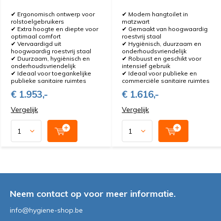
Geschikt voor horeca, bedrijven, scholen en
✔ Ergonomisch ontwerp voor
✔ Modern hangtoilet in
publieke ruimtes
rolstoelgebruikers
matzwart
✔ Extra hoogte en diepte voor
✔ Gemaakt van hoogwaardig
optimaal comfort
roestvrij staal
Snelle levering en betrouwbare service
✔ Vervaardigd uit
✔ Hygiënisch, duurzaam en
hoogwaardig roestvrij staal
onderhoudsvriendelijk
✔ Duurzaam, hygiënisch en
✔ Robuust en geschikt voor
Maak uw sanitaire ruimte compleet met kwalitatieve
onderhoudsvriendelijk
intensief gebruik
toiletten van Hygiene-shop.be. Ontdek ons assortiment
✔ Ideaal voor toegankelijke
✔ Ideaal voor publieke en
publieke sanitaire ruimtes
commerciële sanitaire ruimtes
en bestel vandaag nog eenvoudig online!
€ 1.953,-
€ 1.616,-
Vergelijk
Vergelijk
Neem contact op voor meer informatie.
info@hygiene-shop.be