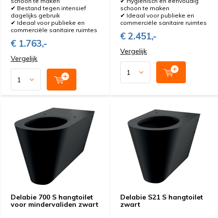
schoon te maken
✔ Hygiënisch en eenvoudig
✔ Bestand tegen intensief
schoon te maken
kostenbesparend dankzij slim spoelmechanisme.
dagelijks gebruik
✔ Ideaal voor publieke en
✔ Ideaal voor publieke en
commerciële sanitaire ruimtes
commerciële sanitaire ruimtes
Voor iedere sanitaire ruimte het juiste
€ 2.451,-
€ 1.763,-
toilet
Vergelijk
Vergelijk
Of u nu een modern hangtoilet voor een strakke
uitstraling zoekt of een robuust staand toilet voor
drukbezochte locaties: bij Hygiene-shop.be vindt u altijd
de juiste oplossing. Daarnaast bieden wij een breed
assortiment
toiletaccessoires
zoals brillen,
bedieningsplaten en reinigingsproducten.
Waarom toiletten kopen bij Hygiene-
shop.be?
Breed aanbod toiletten en toebehoren
Waterbesparende oplossingen
voor duurzaam
Delabie 700 S hangtoilet
Delabie S21 S hangtoilet
gebruik
voor mindervaliden zwart
zwart