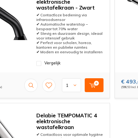
elektronische
wastafelkraan - Zwart
✔ Contactloze bediening via
infraroodsensor
✔ Automatische waterstop –
bespaar tot 70% water
✔ Stevig en duurzaam design, ideaal
voor intensief gebruik
✔ Perfect voor scholen, horeca,
kantoren en publieke ruimtes
✔ Modern en eenvoudig te installeren
Vergelijk
€ 493,
w)
(596,53 Incl.
Delabie TEMPOMATIC 4
elektronische
wastafelkraan
✔ Contactloos voor optimale hygiëne