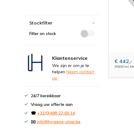
Stockfilter
Filter on stock
Klantenservice
€ 442,-
We zijn er om je te
(534,82 Incl. bt
helpen
Neem contact
op
24/7 bereikbaar
Vraag uw offerte aan
☎
+32(0)488 22 66 14
✉️
info@hygiene-shop.be