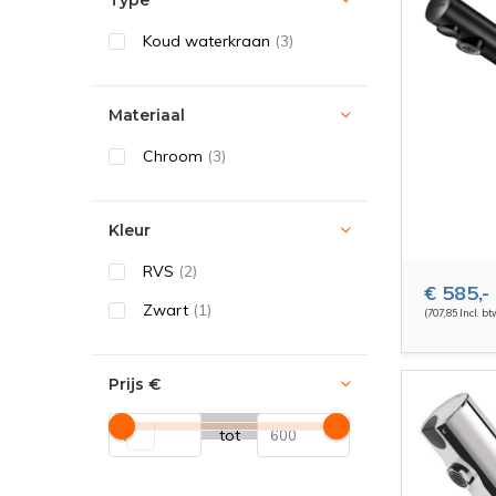
Type
Koud waterkraan
(3)
Materiaal
Chroom
(3)
Kleur
RVS
(2)
€ 585,-
Zwart
(1)
(707,85 Incl. bt
Prijs
€
tot