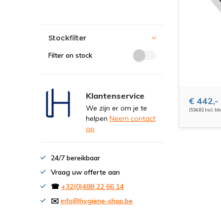
Stockfilter
Filter on stock
Klantenservice
€ 442,-
We zijn er om je te
(534,82 Incl. bt
helpen
Neem contact
op
24/7 bereikbaar
Vraag uw offerte aan
☎
+32(0)488 22 66 14
✉️
info@hygiene-shop.be