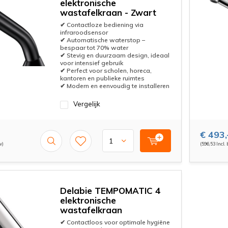
elektronische
wastafelkraan - Zwart
✔ Contactloze bediening via
infraroodsensor
✔ Automatische waterstop –
bespaar tot 70% water
✔ Stevig en duurzaam design, ideaal
voor intensief gebruik
✔ Perfect voor scholen, horeca,
kantoren en publieke ruimtes
✔ Modern en eenvoudig te installeren
Vergelijk
€ 493,
w)
(596,53 Incl.
Delabie TEMPOMATIC 4
elektronische
wastafelkraan
✔ Contactloos voor optimale hygiëne