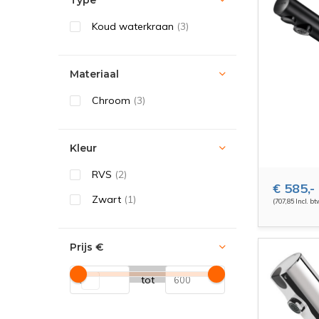
Type
Koud waterkraan
(3)
Materiaal
Chroom
(3)
Kleur
RVS
(2)
€ 585,-
Zwart
(1)
(707,85 Incl. bt
Prijs
€
tot