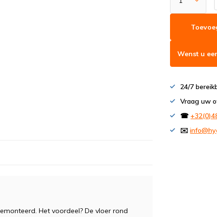
Toevoe
Wenst u een
24/7 bereik
Vraag uw o
☎
+32(0)4
✉️
info@hy
monteerd. Het voordeel? De vloer rond