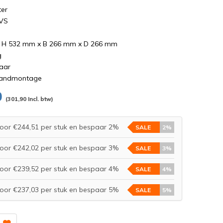
ter
RVS
: H 532 mm x B 266 mm x D 266 mm
g
jaar
wandmontage
0
(301,90 Incl. btw)
oor €244,51 per stuk en bespaar 2%
SALE
2%
oor €242,02 per stuk en bespaar 3%
SALE
3%
oor €239,52 per stuk en bespaar 4%
SALE
4%
oor €237,03 per stuk en bespaar 5%
SALE
5%