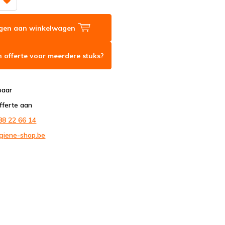
gen aan winkelwagen
 offerte voor meerdere stuks?
baar
fferte aan
88 22 66 14
giene-shop.be