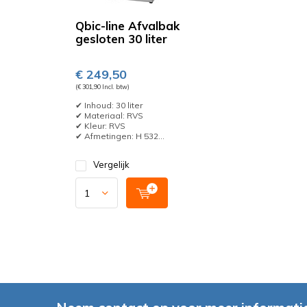
Qbic-line Afvalbak
gesloten 30 liter
€ 249,50
(€ 301,90 Incl. btw)
✔ Inhoud: 30 liter
✔ Materiaal: RVS
✔ Kleur: RVS
✔ Afmetingen: H 532...
Vergelijk