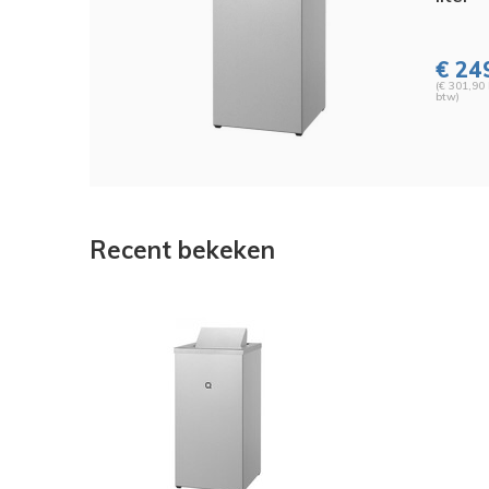
€ 24
(€ 301,90 
btw)
Recent bekeken