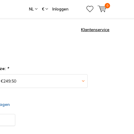
0
NL
€
Inloggen
Klantenservice
ze:
*
dagen