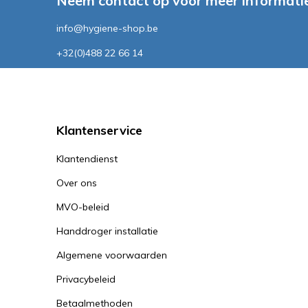
Neem contact op voor meer informatie
info@hygiene-shop.be
+32(0)488 22 66 14
Klantenservice
Klantendienst
Over ons
MVO-beleid
Handdroger installatie
Algemene voorwaarden
Privacybeleid
Betaalmethoden