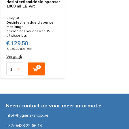
desinfectiemiddeldispenser
1000 ml LB wit
Zeep-&
Desinfectiemiddeldispenser
met lange
bedieningsbeugel.Met RVS
uitwisselba...
€ 129,50
(€ 156,70 Incl. btw)
Vergelijk
Neem contact op voor meer informatie.
info@hygiene-shop.be
+32(0)488 22 66 14