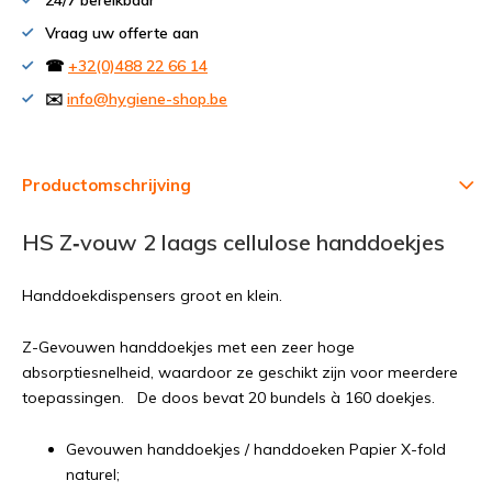
24/7 bereikbaar
Vraag uw offerte aan
☎
+32(0)488 22 66 14
✉️
info@hygiene-shop.be
Productomschrijving
HS Z‐vouw 2 laags cellulose handdoekjes
Handdoekdispensers groot en klein.
Z-Gevouwen handdoekjes met een zeer hoge
absorptiesnelheid, waardoor ze geschikt zijn voor meerdere
toepassingen. De doos bevat 20 bundels à 160 doekjes.
Gevouwen handdoekjes / handdoeken Papier X-fold
naturel;