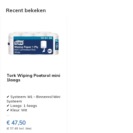
Recent bekeken
Tork Wiping Poetsrol mini
1laags
✔ Systeem: M1 – Binnenrol Mini
Systeem
✔ Laags: 1-laags
✔ Kleur: Wit
...
€ 47,50
(€ 57,48 Incl. btw)