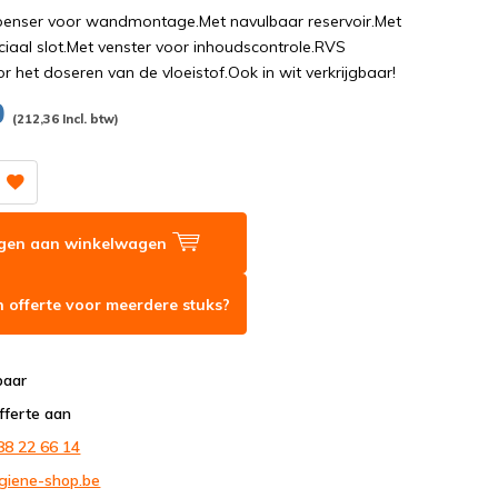
nser voor wandmontage.Met navulbaar reservoir.Met
iaal slot.Met venster voor inhoudscontrole.RVS
 het doseren van de vloeistof.Ook in wit verkrijgbaar!
0
(212,36 Incl. btw)
gen aan winkelwagen
 offerte voor meerdere stuks?
baar
fferte aan
88 22 66 14
giene-shop.be