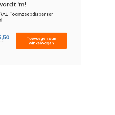
wordt 'm!
RAL Foamzeepdispenser
l
5,50
Toevoegen aan
Incl.
winkelwagen