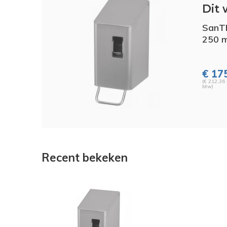
Dit 
SanT
250 m
€ 17
(€ 212,36 
btw)
Recent bekeken