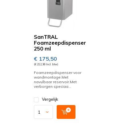
SanTRAL
Foamzeepdispenser
250 ml
€ 175,50
(€ 212,36 Incl. btw)
Foamzeepdispenser voor
wandmontage.Met
navulbaar reservoir.Met
verborgen speciaa...
Vergelijk