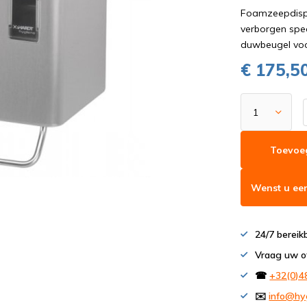
Foamzeepdispe
verborgen spec
duwbeugel voor
€ 175,5
Toevoe
Wenst u een
24/7 bereik
Vraag uw o
☎
+32(0)4
✉️
info@hy