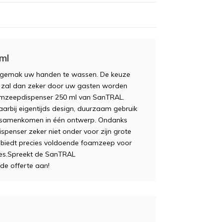
ml
uw gemak uw handen te wassen. De keuze
zal dan zeker door uw gasten worden
oamzeepdispenser 250 ml van SanTRAL.
aarbij eigentijds design, duurzaam gebruik
er samenkomen in één ontwerp. Ondanks
spenser zeker niet onder voor zijn grote
 en biedt precies voldoende foamzeep voor
mtes.Spreekt de SanTRAL
e offerte aan!