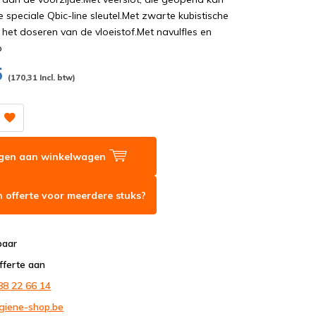
speciale Qbic-line sleutel.Met zwarte kubistische
het doseren van de vloeistof.Met navulfles en
p
5
(170,31 Incl. btw)
gen aan winkelwagen
 offerte voor meerdere stuks?
baar
fferte aan
88 22 66 14
giene-shop.be