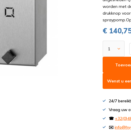
worden met de 
drukknop voor 
spraypomp.O
€ 140,7
Toevoe
Wenst u een
24/7 bereik
Vraag uw o
☎
+32(0)4
✉️
info@hy