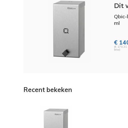
Dit 
Qbic-
ml
€ 14
(€ 170,31 
btw)
Recent bekeken