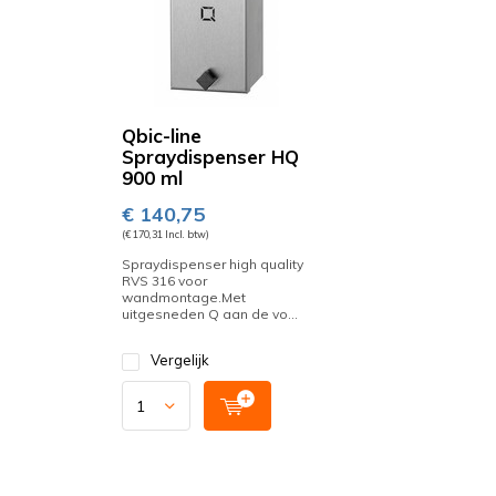
Qbic-line
Spraydispenser HQ
900 ml
€ 140,75
(€ 170,31 Incl. btw)
Spraydispenser high quality
RVS 316 voor
wandmontage.Met
uitgesneden Q aan de vo...
Vergelijk