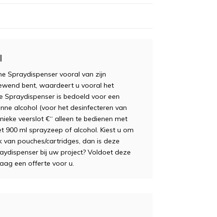
l
ine Spraydispenser vooral van zijn
ewend bent, waardeert u vooral het
e Spraydispenser is bedoeld voor een
nne alcohol (voor het desinfecteren van
ieke veerslot €“ alleen te bedienen met
 met 900 ml sprayzeep of alcohol. Kiest u om
k van pouches/cartridges, dan is deze
aydispenser bij uw project? Voldoet deze
ag een offerte voor u.