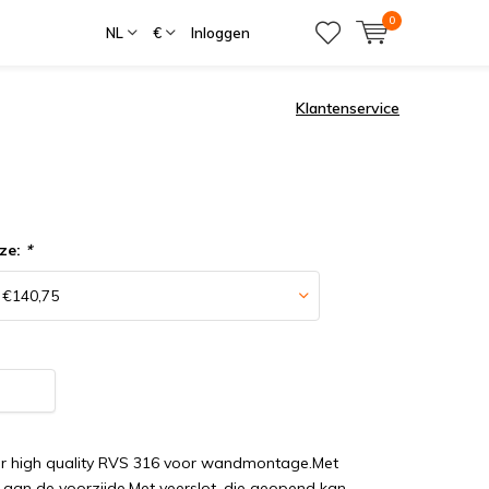
0
NL
€
Inloggen
Klantenservice
ze:
*
r high quality RVS 316 voor wandmontage.Met
 aan de voorzijde.Met veerslot, die geopend kan