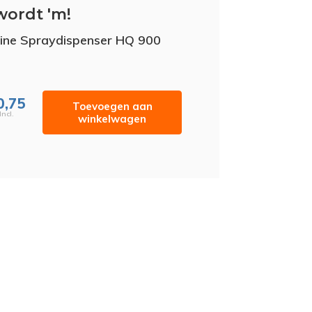
wordt 'm!
line Spraydispenser HQ 900
0,75
Toevoegen aan
Incl.
winkelwagen