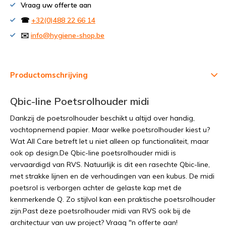
Vraag uw offerte aan
☎
+32(0)488 22 66 14
✉️
info@hygiene-shop.be
Productomschrijving
Qbic-line Poetsrolhouder midi
Dankzij de poetsrolhouder beschikt u altijd over handig,
vochtopnemend papier. Maar welke poetsrolhouder kiest u?
Wat All Care betreft let u niet alleen op functionaliteit, maar
ook op design.De Qbic-line poetsrolhouder midi is
vervaardigd van RVS. Natuurlijk is dit een rasechte Qbic-line,
met strakke lijnen en de verhoudingen van een kubus. De midi
poetsrol is verborgen achter de gelaste kap met de
kenmerkende Q. Zo stijlvol kan een praktische poetsrolhouder
zijn.Past deze poetsrolhouder midi van RVS ook bij de
architectuur van uw project? Vraag "n offerte aan!