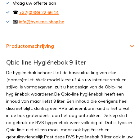
Vraag uw offerte aan
☎
+32(0)488 22 66 14
✉️
info@hygiene-shop.be
Productomschrijving
Qbic-line Hygiënebak 9 liter
De hygiënebak behoort tot de basisuitrusting van elke
(dames)toilet. Welk model kiest u? Als uw interieur strak en
stijlvol is vormgegeven, zult u het design van de Qbic-line
hygiënebak waarderen.De Qbic-line hygiënebak heeft een
inhoud van maar liefst 9 liter. Een inhoud die overigens heel
discreet blijft: dankzij een RVS uitneembare rand is het afval
in de bak grotendeels aan het oog onttrokken. De klep sluit
na gebruik de RVS hygiënebak weer volledig af. Dat is typisch
Qbic-line: niet alleen mooi, maar ook hygiënisch en
gebruiksvriendelijk.Past deze RVS hygiënebak 9 liter ook in uw