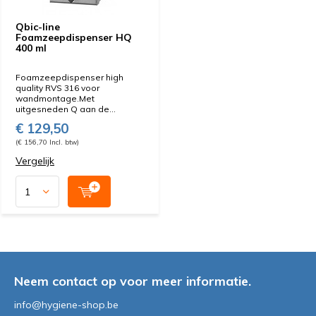
Qbic-line
Foamzeepdispenser HQ
400 ml
Foamzeepdispenser high
quality RVS 316 voor
wandmontage.Met
uitgesneden Q aan de...
€ 129,50
(€ 156,70 Incl. btw)
Vergelijk
Neem contact op voor meer informatie.
info@hygiene-shop.be