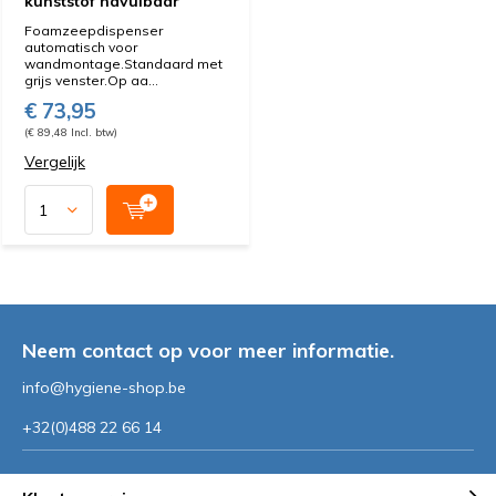
kunststof navulbaar
Foamzeepdispenser
automatisch voor
wandmontage.Standaard met
grijs venster.Op aa...
€ 73,95
(€ 89,48 Incl. btw)
Vergelijk
Neem contact op voor meer informatie.
info@hygiene-shop.be
+32(0)488 22 66 14