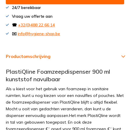
24/7 bereikbaar
Vraag uw offerte aan
☎
+32(0)488 22 66 14
✉️
info@hygiene-shop.be
Productomschrijving
PlastiQline Foamzeepdispenser 900 ml
kunststof navulbaar
Als u kiest voor het gebruik van foamzeep in sanitaire
ruimten, kunt u nog kiezen voor een navulfles of pouches. Met
de foamzeepdispenser van PlastiQline blijft u altijd flexibel.
Mocht u ooit van gedachten veranderen, dan kunt u de
dispenser eenvoudig aanpassen.Het merk PlastiQline wordt
in tal van gebouwen toegepast. En ook deze
foamzeepdispenser €“ goed voor 900 ml foamzeep €“ kunt