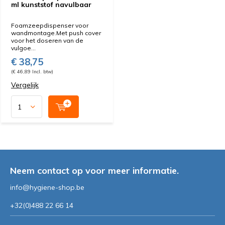
ml kunststof navulbaar
Foamzeepdispenser voor
wandmontage.Met push cover
voor het doseren van de
vulgoe...
€ 38,75
(€ 46,89 Incl. btw)
Vergelijk
Neem contact op voor meer informatie.
info@hygiene-shop.be
+32(0)488 22 66 14