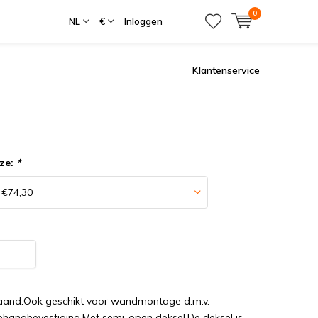
0
NL
€
Inloggen
Klantenservice
ze:
*
staand.Ook geschikt voor wandmontage d.m.v.
phangbevestiging.Met semi-open deksel.De deksel is