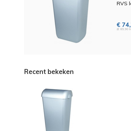
RVS l
€ 74
(€ 89,90 I
Recent bekeken