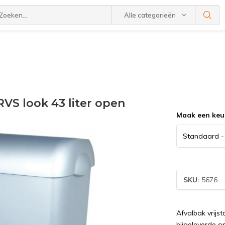
Alle categorieën
RVS look 43 liter open
Maak een keu
SKU:
5676
Afvalbak vrij
bijgeleverde o