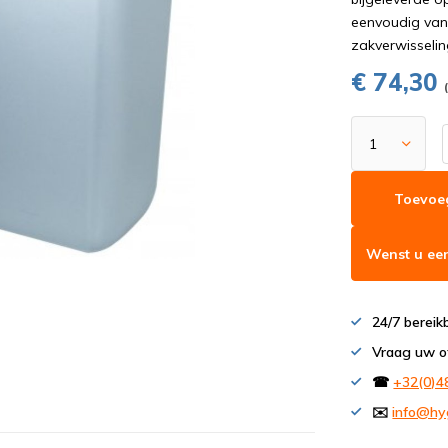
eenvoudig van
zakverwisselin
€ 74,30
Toevoe
Wenst u een
24/7 bereik
Vraag uw o
☎
+32(0)4
✉️
info@hy