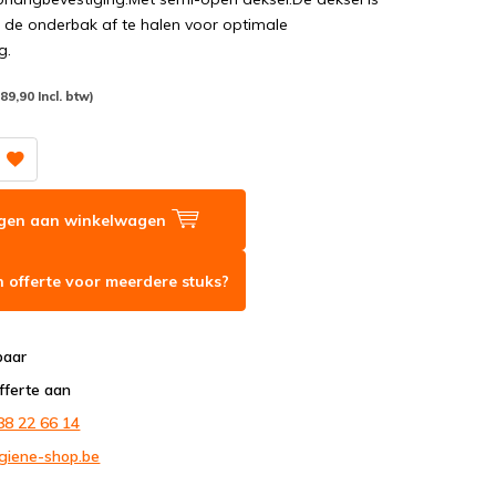
 de onderbak af te halen voor optimale
g.
(89,90 Incl. btw)
gen aan winkelwagen
 offerte voor meerdere stuks?
baar
fferte aan
88 22 66 14
giene-shop.be