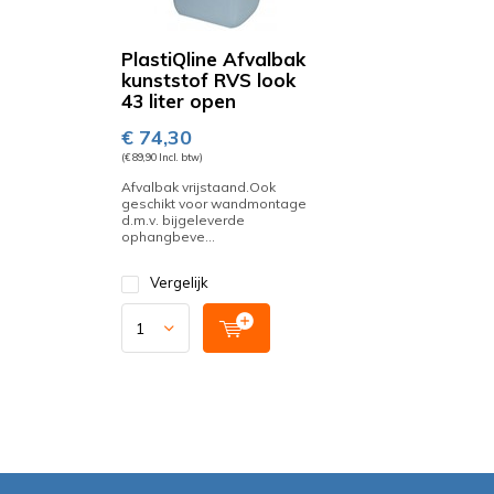
PlastiQline Afvalbak
kunststof RVS look
43 liter open
€ 74,30
(€ 89,90 Incl. btw)
Afvalbak vrijstaand.Ook
geschikt voor wandmontage
d.m.v. bijgeleverde
ophangbeve...
Vergelijk