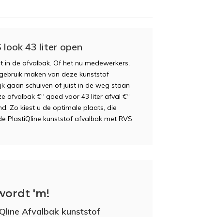
look 43 liter open
 in de afvalbak. Of het nu medewerkers,
g gebruik maken van deze kunststof
k gaan schuiven of juist in de weg staan
ze afvalbak €“ goed voor 43 liter afval €“
. Zo kiest u de optimale plaats, die
de PlastiQline kunststof afvalbak met RVS
wordt 'm!
iQline Afvalbak kunststof