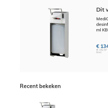
Dit 
MediQ
desin
ml K
€ 13
(€ 162,87 
btw)
Recent bekeken