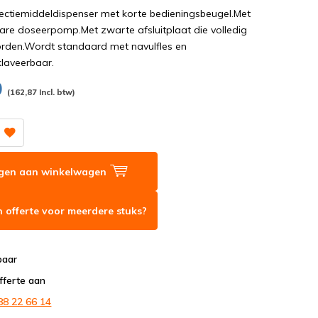
ectiemiddeldispenser met korte bedieningsbeugel.Met
are doseerpomp.Met zwarte afsluitplaat die volledig
orden.Wordt standaard met navulfles en
klaveerbaar.
0
(162,87 Incl. btw)
gen aan winkelwagen
 offerte voor meerdere stuks?
baar
fferte aan
88 22 66 14