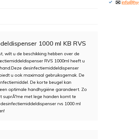
✉️
info@hy
ddeldispenser 1000 ml KB RVS
, wilt u de beschikking hebben over de
nfectiemiddeldispenser RVS 1000ml heeft u
e hand.Deze desinfectiemiddeldispenser
ar biedt u ook maximaal gebruiksgemak. De
nfectiemiddel. De korte beugel kan
een optimale handhygiëne garandeert. Zo
ent suprÃªme met lege handen komt te
desinfectiemiddeldispenser rvs 1000 ml
an!