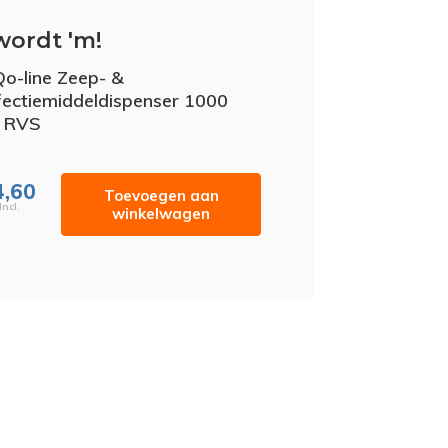
wordt 'm!
o-line Zeep- &
fectiemiddeldispenser 1000
B RVS
4,60
Toevoegen aan
Incl.
winkelwagen