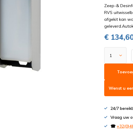
Zeep-& Desinf
RVS uitwisselb
afgekit kan w
geleverd.Auto
€ 134,6
Toevoe
Wenst u een
24/7 bereik
Vraag uw o
☎
+32(0)4