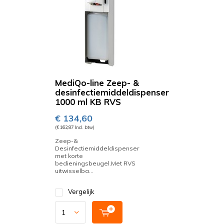
MediQo-line Zeep- &
desinfectiemiddeldispenser
1000 ml KB RVS
€ 134,60
(€ 162,87 Incl. btw)
Zeep-&
Desinfectiemiddeldispenser
met korte
bedieningsbeugel.Met RVS
uitwisselba...
Vergelijk