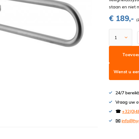
staan en niet 
€ 189,-
(
Toevoe
Wenst u een
24/7 bereik
Vraag uw o
☎
+32(0)4
✉️
info@hy