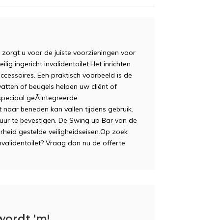
, zorgt u voor de juiste voorzieningen voor
ig ingericht invalidentoilet.Het inrichten
accessoires. Een praktisch voorbeeld is de
ten of beugels helpen uw cliënt of
 speciaal geÃ¯ntegreerde
 naar beneden kan vallen tijdens gebruik.
uur te bevestigen. De Swing up Bar van de
rheid gestelde veiligheidseisen.Op zoek
nvalidentoilet? Vraag dan nu de offerte
wordt 'm!