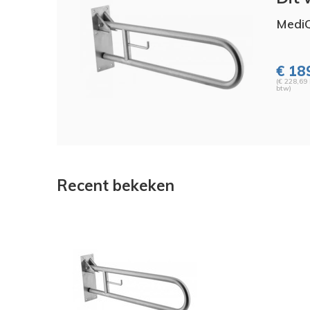
MediQ
€ 189
(€ 228,69 
btw)
Recent bekeken