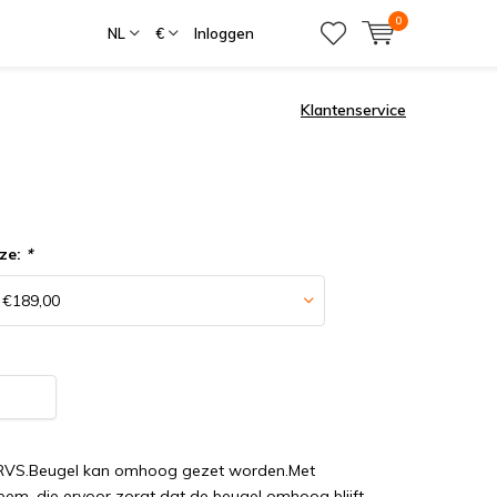
0
NL
€
Inloggen
Klantenservice
ze:
*
 RVS.Beugel kan omhoog gezet worden.Met
teem, die ervoor zorgt dat de beugel omhoog blijft