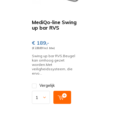
MediQo-line Swing
up bar RVS
€ 189,-
(€ 228,69 Incl. btw)
Swing up bar RVS.Beugel
kan omhoog gezet
worden.Met
veiligheidssysteem, die
ervo...
Vergelijk