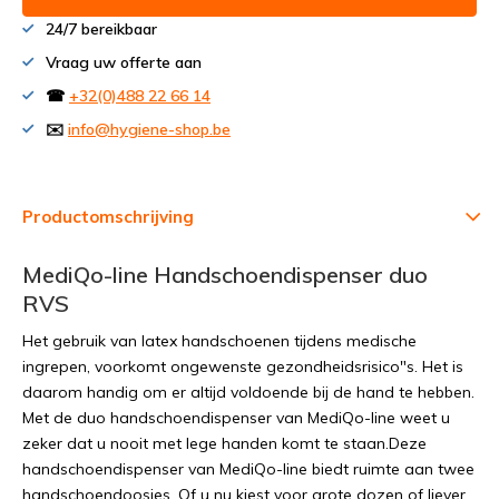
24/7 bereikbaar
Vraag uw offerte aan
☎
+32(0)488 22 66 14
✉️
info@hygiene-shop.be
Productomschrijving
MediQo-line Handschoendispenser duo
RVS
Het gebruik van latex handschoenen tijdens medische
ingrepen, voorkomt ongewenste gezondheidsrisico"s. Het is
daarom handig om er altijd voldoende bij de hand te hebben.
Met de duo handschoendispenser van MediQo-line weet u
zeker dat u nooit met lege handen komt te staan.Deze
handschoendispenser van MediQo-line biedt ruimte aan twee
handschoendoosjes. Of u nu kiest voor grote dozen of liever