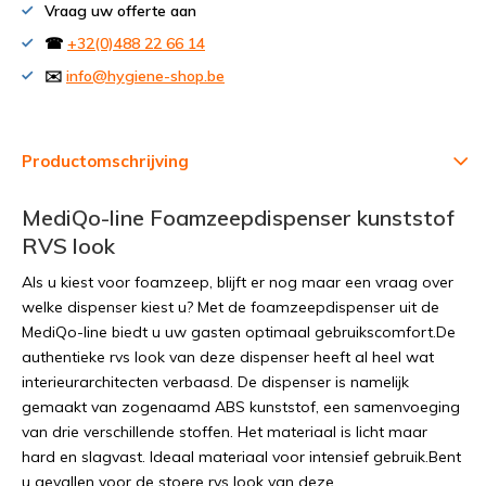
Vraag uw offerte aan
☎
+32(0)488 22 66 14
✉️
info@hygiene-shop.be
Productomschrijving
MediQo-line Foamzeepdispenser kunststof
RVS look
Als u kiest voor foamzeep, blijft er nog maar een vraag over
welke dispenser kiest u? Met de foamzeepdispenser uit de
MediQo-line biedt u uw gasten optimaal gebruikscomfort.De
authentieke rvs look van deze dispenser heeft al heel wat
interieurarchitecten verbaasd. De dispenser is namelijk
gemaakt van zogenaamd ABS kunststof, een samenvoeging
van drie verschillende stoffen. Het materiaal is licht maar
hard en slagvast. Ideaal materiaal voor intensief gebruik.Bent
u gevallen voor de stoere rvs look van deze