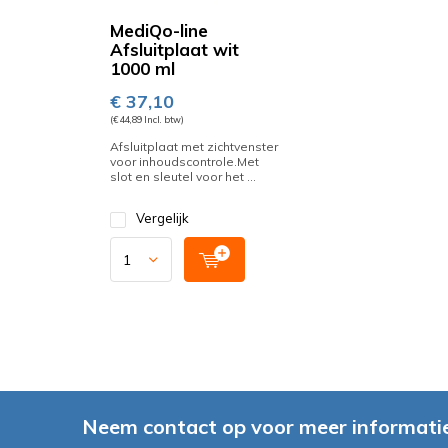
MediQo-line
Afsluitplaat wit
1000 ml
€ 37,10
(€ 44,89 Incl. btw)
Afsluitplaat met zichtvenster
voor inhoudscontrole.Met
slot en sleutel voor het ...
Vergelijk
Neem contact op voor meer informatie