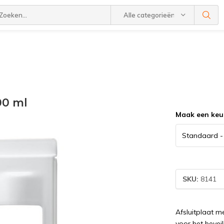
Alle categorieën
00 ml
Maak een keu
SKU:
8141
Afsluitplaat m
voor het bevei