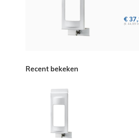
€ 37
(€ 44,89 I
Recent bekeken