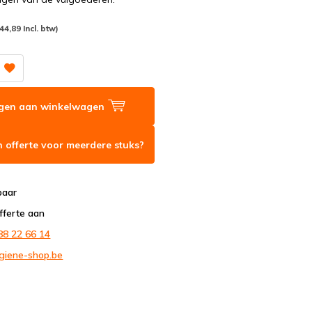
(44,89 Incl. btw)
gen aan winkelwagen
 offerte voor meerdere stuks?
baar
fferte aan
88 22 66 14
giene-shop.be