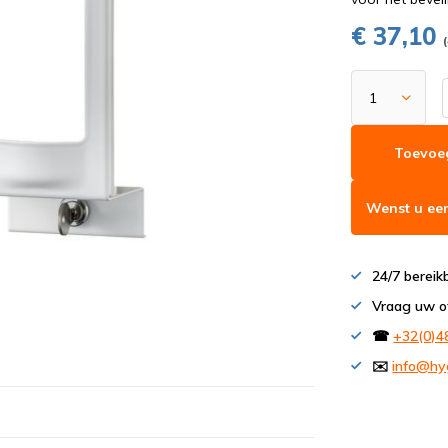
€ 37,10
Toevoe
Wenst u een
24/7 bereik
Vraag uw o
☎
+32(0)4
✉️
info@hy