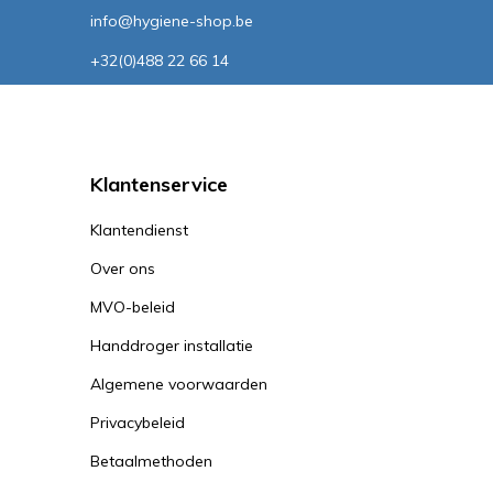
info@hygiene-shop.be
+32(0)488 22 66 14
Klantenservice
Klantendienst
Over ons
MVO-beleid
Handdroger installatie
Algemene voorwaarden
Privacybeleid
Betaalmethoden