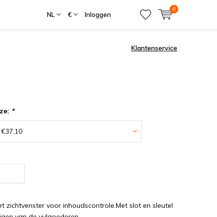
0
NL
€
Inloggen
Klantenservice
ze:
*
et zichtvenster voor inhoudscontrole.Met slot en sleutel
ligen van de vulgoederen.