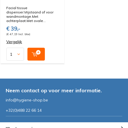
Facial tissue
dispenser.Vrijstaand of voor
wandmontage.Met
achterplaat.Met ovale...
€ 39,-
(€ 47,19 Incl. btw)
Vergelijk
Neem contact op voor meer informatie.
info@hygiene-shop.be
+32(0)488 22 66 14