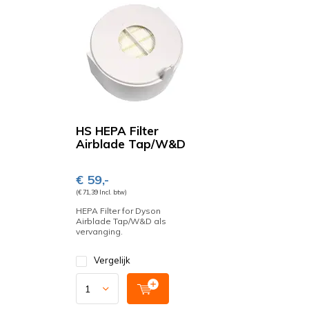
HS HEPA Filter
Airblade Tap/W&D
€ 59,-
(€ 71,39 Incl. btw)
HEPA Filter for Dyson
Airblade Tap/W&D als
vervanging.
Vergelijk