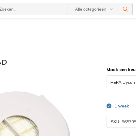
Alle categorieën
&D
Maak een keu
1 week
SKU:
965395