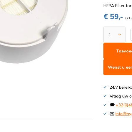
HEPA Filter f
€ 59,-
(71,
Toevoe
Wenst u een
24/7 bereik
Vraag uw o
☎
+32(0)4
✉️
info@hy