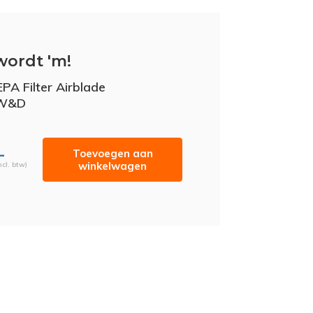
wordt 'm!
PA Filter Airblade
/W&D
-
Toevoegen aan
winkelwagen
ncl. btw)