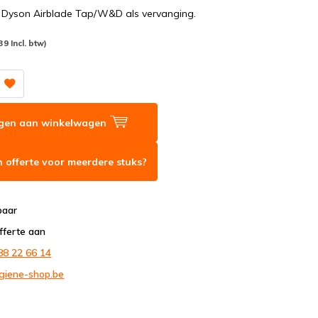
or Dyson Airblade Tap/W&D als vervanging.
39 Incl. btw)
gen aan winkelwagen
 offerte voor meerdere stuks?
baar
fferte aan
88 22 66 14
giene-shop.be