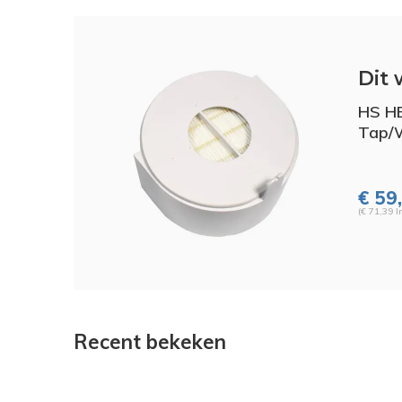
Dit 
HS HE
Tap
€ 59,
(€ 71,39 I
Recent bekeken