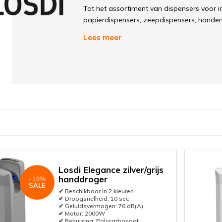
Tot het assortiment van dispensers voor i
papierdispensers, zeepdispensers, handen
rolafrollers, centreerfeedispensers, chemi
Lees meer
afvalcontainers, haardrogers en badkamer
Losdi Elegance zilver/grijs
handdroger
-19%
SALE
✔ Beschikbaar in 2 kleuren
✔ Droogsnelheid: 10 sec
✔ Geluidsvermogen: 76 dB(A)
✔ Motor: 2000W
✔ Behuizing: Polycarbonaat