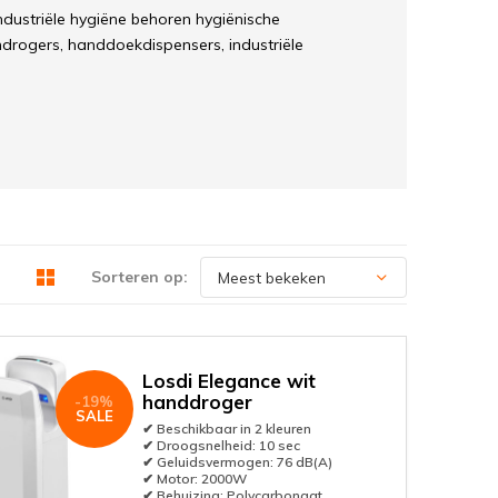
ndustriële hygiëne behoren hygiënische
drogers, handdoekdispensers, industriële
sche dispensers, insectenverdelgers,
accessoires.
Sorteren op:
Losdi Elegance wit
handdroger
-19%
SALE
✔ Beschikbaar in 2 kleuren
✔ Droogsnelheid: 10 sec
✔ Geluidsvermogen: 76 dB(A)
✔ Motor: 2000W
✔ Behuizing: Polycarbonaat