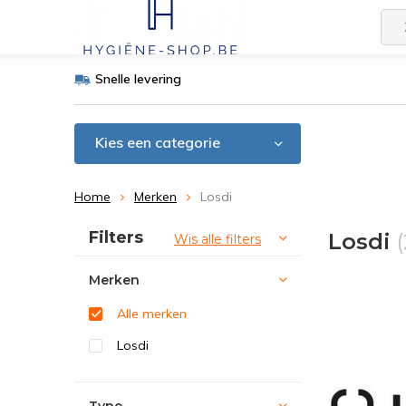
Snelle levering
Kies een categorie
Home
Merken
Losdi
Sorteren op:
Filters
Losdi
(
Wis alle filters
Merken
Alle merken
Losdi