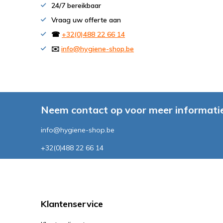
24/7 bereikbaar
Vraag uw offerte aan
☎
+32(0)488 22 66 14
✉️
info@hygiene-shop.be
Neem contact op voor meer informatie
info@hygiene-shop.be
+32(0)488 22 66 14
Klantenservice