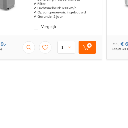
✔ Filter: -
✔ Luchtsnelheid: 690 km/h
✔ Opvangreservoir: ingebouwd
✔ Garantie: 2 jaar
Vergelijk
9,-
€ 6
799,-
w)
(785,29 Incl.