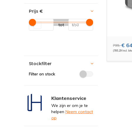
Prijs
€
tot
€ 64
799,-
(785,29 Incl. bt
Stockfilter
Filter on stock
Klantenservice
We zijn er om je te
helpen
Neem contact
op