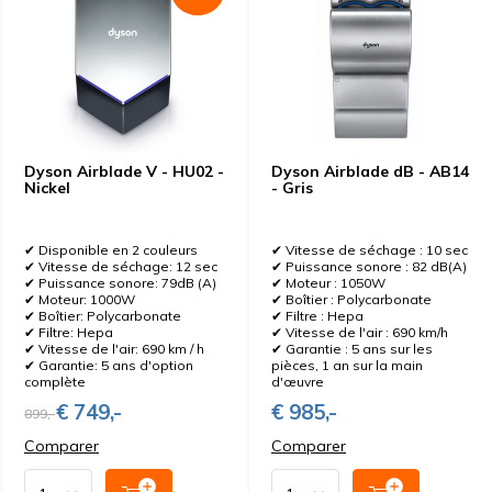
Dyson Airblade V - HU02 -
Dyson Airblade dB - AB14
Nickel
- Gris
✔ Disponible en 2 couleurs
✔ Vitesse de séchage : 10 sec
✔ Vitesse de séchage: 12 sec
✔ Puissance sonore : 82 dB(A)
✔ Puissance sonore: 79dB (A)
✔ Moteur : 1050W
✔ Moteur: 1000W
✔ Boîtier : Polycarbonate
✔ Boîtier: Polycarbonate
✔ Filtre : Hepa
✔ Filtre: Hepa
✔ Vitesse de l'air : 690 km/h
✔ Vitesse de l'air: 690 km / h
✔ Garantie : 5 ans sur les
✔ Garantie: 5 ans d'option
pièces, 1 an sur la main
complète
d'œuvre
€ 749,-
€ 985,-
899,-
Comparer
Comparer