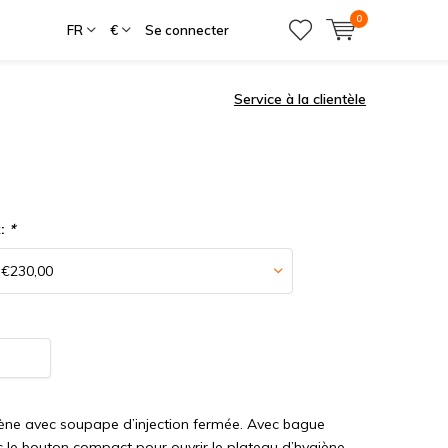
0
FR
€
Se connecter
Service à la clientèle
x:
*
iène avec soupape d’injection fermée. Avec bague
ec le bouton compact pour ouvrir le plateau d’hygiène.