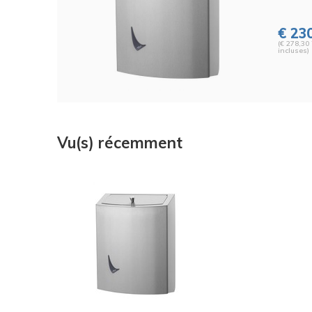
€ 230
(€ 278,30
incluses)
Vu(s) récemment