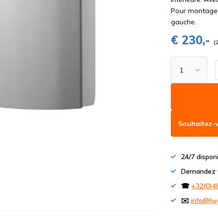
Pour montage m
gauche.
€ 230,-
(
Souhaitez-v
24/7 dispon
Demandez v
☎
+32(0)4
✉️
info@hy