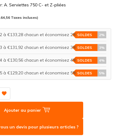
: A. Serviettes 750 C- et Z-pliées
164,56 Taxes incluses)
2 à €133,28 chacun et économisez 2%
SOLDES
2%
3 à €131,92 chacun et économisez 3%
SOLDES
3%
4 à €130,56 chacun et économisez 4%
SOLDES
4%
5 à €129,20 chacun et économisez 5%
SOLDES
5%
Ajouter au panier
ous un devis pour plusieurs articles ?