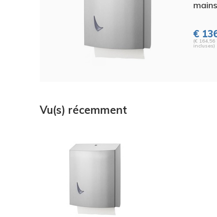
main
€ 136
(€ 164,56
incluses)
Vu(s) récemment