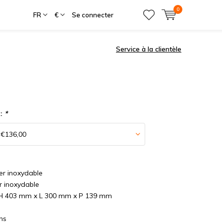
0
FR
€
Se connecter
Service à la clientèle
x:
*
ier inoxydable
er inoxydable
 H 403 mm x L 300 mm x P 139 mm
ans