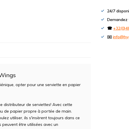
24/7 dispon
Demandez v
☎
+32(0)4
✉️
info@hy
 Wings
iénique, opter pour une serviette en papier
istributeur de serviettes! Avec cette
u de papier propre à portée de main.
lez utiliser, ils s'insèrent toujours dans ce
s peuvent être utilisées avec un