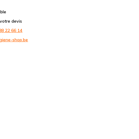
ible
otre devis
88 22 66 14
giene-shop.be