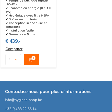
✔ Temps de séchage rapide
(10–15 s)
✔ Économe en énergie (0,7–1,0
kW)
✔ Hygiénique avec filtre HEPA
✔ Boîtier antibactérien
✔ Conception silencieuse et
compacte
✔ Installation facile
✔ Garantie de 5 ans
€ 439,-
Comparer
Contactez-nous pour plus d'informations
info@hygiene-shop.be
+32(0)488 22 66 14