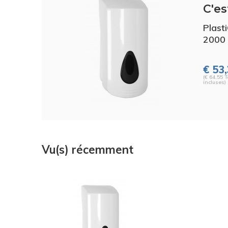
C'es
Plast
2000 
€ 53
(€ 64,55 
incluses)
Vu(s) récemment