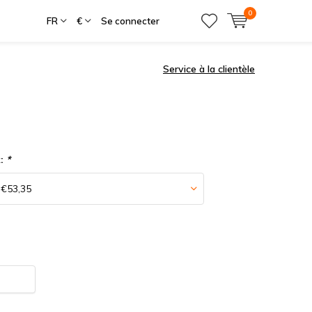
0
FR
€
Se connecter
Service à la clientèle
x:
*