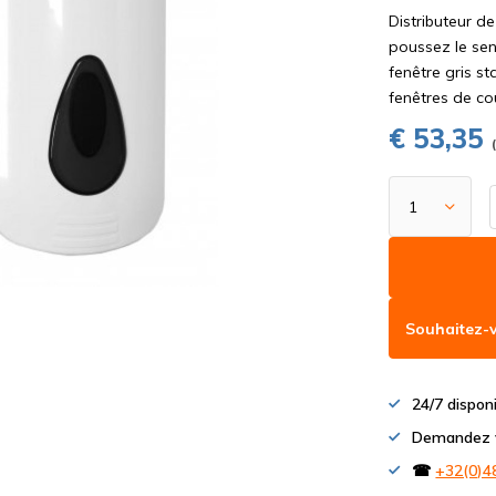
Distributeur d
poussez le sen
fenêtre gris s
fenêtres de cou
€ 53,35
Souhaitez-v
24/7 dispon
Demandez v
☎
+32(0)4