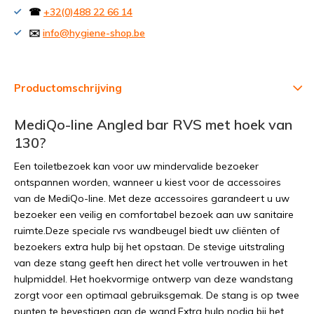
☎
+32(0)488 22 66 14
✉️
info@hygiene-shop.be
Productomschrijving
MediQo-line Angled bar RVS met hoek van
130?
Een toiletbezoek kan voor uw mindervalide bezoeker
ontspannen worden, wanneer u kiest voor de accessoires
van de MediQo-line. Met deze accessoires garandeert u uw
bezoeker een veilig en comfortabel bezoek aan uw sanitaire
ruimte.Deze speciale rvs wandbeugel biedt uw cliënten of
bezoekers extra hulp bij het opstaan. De stevige uitstraling
van deze stang geeft hen direct het volle vertrouwen in het
hulpmiddel. Het hoekvormige ontwerp van deze wandstang
zorgt voor een optimaal gebruiksgemak. De stang is op twee
punten te bevestigen aan de wand.Extra hulp nodig bij het